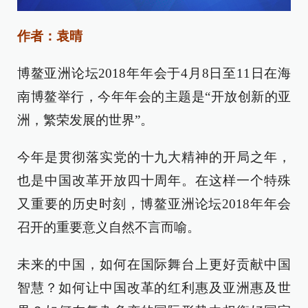
作者：袁晴
博鳌亚洲论坛2018年年会于4月8日至11日在海
南博鳌举行，今年年会的主题是“开放创新的亚
洲，繁荣发展的世界”。
今年是贯彻落实党的十九大精神的开局之年，
也是中国改革开放四十周年。在这样一个特殊
又重要的历史时刻，博鳌亚洲论坛2018年年会
召开的重要意义自然不言而喻。
未来的中国，如何在国际舞台上更好贡献中国
智慧？如何让中国改革的红利惠及亚洲惠及世