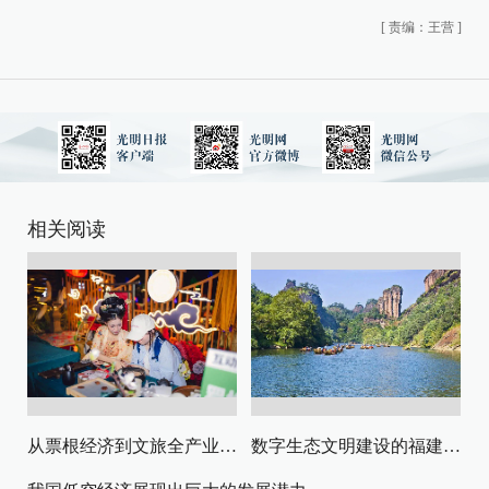
[
责编：王营
]
相关阅读
从票根经济到文旅全产业链升级
数字生态文明建设的福建路径与启示