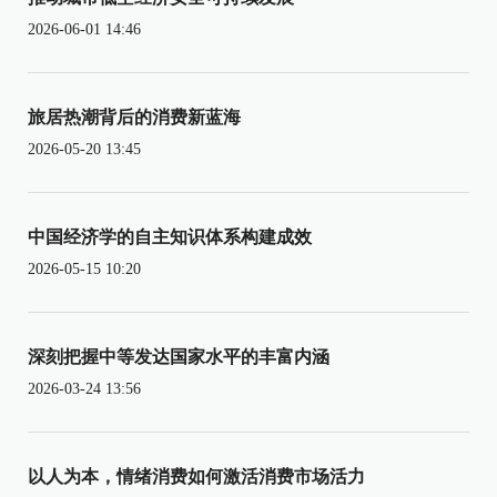
2026-06-01 14:46
旅居热潮背后的消费新蓝海
2026-05-20 13:45
中国经济学的自主知识体系构建成效
2026-05-15 10:20
深刻把握中等发达国家水平的丰富内涵
2026-03-24 13:56
以人为本，情绪消费如何激活消费市场活力