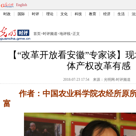
English
时政
国际
时评
理论
文化
科技
教育
经济
生活
法
首页
>
时评频道
>
地评线
>
正文
【“改革开放看安徽”专家谈】
体产权改革有感
2018-07-23 17:54
来源：
光明网-时评频道
作者：中国农业科学院农经所原所
富