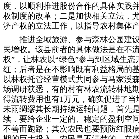
度，以顺利推进股份合作的具体实践
权制度的改革；二是加快相关立法，
济产权的立法工作，以指导农村集体
推进全域旅游、参与森林公园建设
民增收。该县前者的具体做法是在不流
权”，让林农以“绿色”参与到区域生
红；后者是在不影响既有利益格局的
以林权托管经营模式共同参与马家溪
场调研获悉，有的村有林农流转林地期
得流转费用也有1万元，确实促进了当
未雨绸缪其长期持续运转问题，首先
续，要给企业一定的、稳定的盈利空
不善而跑路；其次农民也要预防红眼
期的巨大投入，农民是不清楚的，在