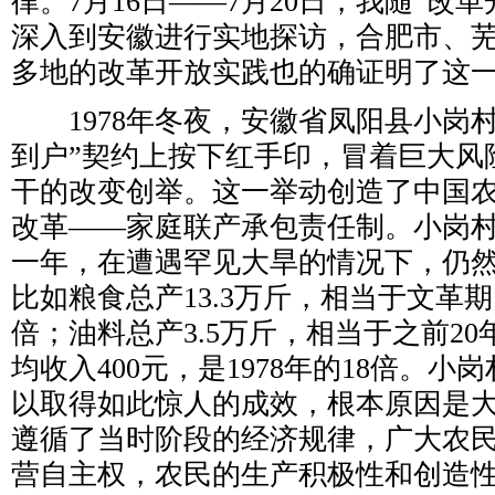
律。7月16日——7月20日，我随“改
深入到安徽进行实地探访，合肥市、
多地的改革开放实践也的确证明了这
1978年冬夜，安徽省凤阳县小岗村
到户”契约上按下红手印，冒着巨大风
干的改变创举。这一举动创造了中国
改革——家庭联产承包责任制。小岗
一年，在遭遇罕见大旱的情况下，仍
比如粮食总产13.3万斤，相当于文革
倍；油料总产3.5万斤，相当于之前2
均收入400元，是1978年的18倍。
以取得如此惊人的成效，根本原因是
遵循了当时阶段的经济规律，广大农
营自主权，农民的生产积极性和创造