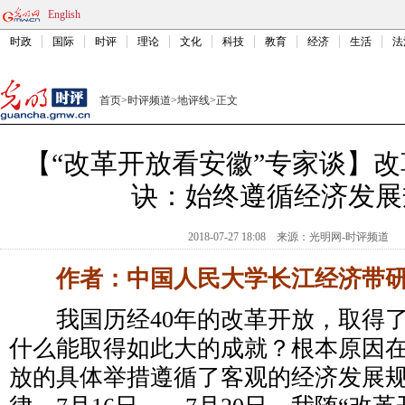
English
时政
国际
时评
理论
文化
科技
教育
经济
生活
法
首页
>
时评频道
>
地评线
>
正文
【“改革开放看安徽”专家谈】
诀：始终遵循经济发展
2018-07-27 18:08
来源：
光明网-时评频道
作者：中国人民大学长江经济带研
我国历经40年的改革开放，取得了
什么能取得如此大的成就？根本原因
放的具体举措遵循了客观的经济发展