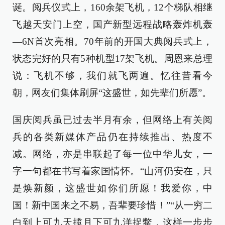
诞。阅兵仪式上，160余架飞机，12个梯队相继
飞越天安门上空，国产新型远程战略轰炸机轰
—6N首次亮相。70年前的开国大典阅兵式上，
状态完好的只有5种机型17架飞机。周恩来总理
说：飞机不够，我们就飞两遍。忆往昔看今
朝，网友们集体刷屏“这盛世，如先辈们所愿”。
国庆阅兵虽已过去半月有余，但网络上有关阅
兵的各类新媒体产品仍在持续推出、热度不
减。网络，亦是串联起了每一位中华儿女，一
字一句都在书写着家国情怀。“山河仍安在，只
是焕新颜，这盛世如你们所愿！我爱你，中
国！新中国来之不易，吾辈要珍惜！”“从一穷二
白到上可九天揽月下可九洋捉鳖，这样一步步