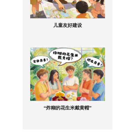
儿童友好建设
“炸糊的花生米戴黄帽”