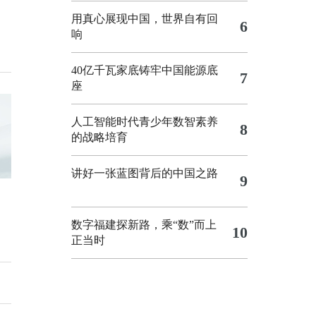
用真心展现中国，世界自有回
6
响
40亿千瓦家底铸牢中国能源底
7
座
人工智能时代青少年数智素养
8
的战略培育
讲好一张蓝图背后的中国之路
9
数字福建探新路，乘“数”而上
10
正当时