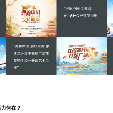
“理响中国·文化旗
帜”党校公开课第14季
“理响中国·铿锵有理|在
改革开放中开辟广阔前
景暨党校公开课第十二
季”
活力何在？