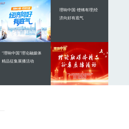
理响中国·铿锵有理|经
济向好有底气
“理响中国”理论融媒体
精品征集展播活动