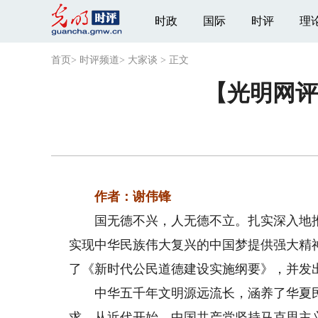
时政
国际
时评
理
首页
>
时评频道
>
大家谈
>
正文
【光明网评
作者：谢伟锋
国无德不兴，人无德不立。扎实深入地推进
实现中华民族伟大复兴的中国梦提供强大精
了《新时代公民道德建设实施纲要》，并发
中华五千年文明源远流长，涵养了华夏民
求。从近代开始，中国共产党坚持马克思主