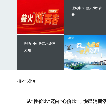
理响中国·薪火“燃”青
春
理响中国·春江水暖鸭
先知
推荐阅读
从“性价比”迈向“心价比”，悦己消费