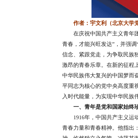
作者：宇文利（北京大学党
在庆祝中国共产主义青年团成
青春，才能兴旺发达”，并强调
信念、紧跟党走，为争取民族
激昂的青春乐章。在新的征程
中华民族伟大复兴的中国梦而
平同志为核心的党中央高度重
入时代能量，为实现中华民族
一、青年是党和国家始终珍
1916年，中国共产主义运
青春力量和青春精神。他指出