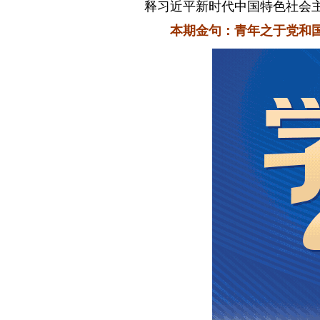
释习近平新时代中国特色社会
本期金句：青年之于党和国