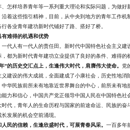
年、怎样培养青年等一系列重大理论和实际问题，为做好
。沿着这些指引精神，目前，从中央到地方的青年工作机
各行各业青年建功新时代铺好了路、搭好了桥。
有难得的机遇和优势
代人有一代人的责任田。新时代中国特色社会主义建设
标，都为新时代青年建功立业提供了良好的条件、难得的
年”的历史交汇点上，生逢伟大时代，肩膺伟大使命。
党
主义建设的伟大成就，全面建成了小康社会，历史性地消
。中华民族前所未有地靠近世界舞台的中心，前所未有地
的能力和信心，中国共产党正领导中国人民在中国特色社
大时代，青年人的生命历程与国家的前途命运、民族的奋
成长发展的机会空前涌现。
和人民的信赖，生逢欣盛时代，可展青春风采。
一百多年