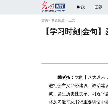
时政
国际
首页
>
专题频道
>
正文
【学习时刻|金句
编者按：
党的十八大以来
进社会主义经济建设、政治建
就、发生历史性变革。习近平
将从习近平总书记重要讲话中