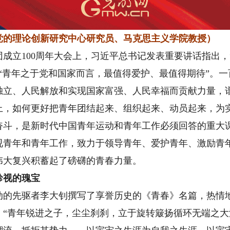
的理论创新研究中心研究员、马克思主义学院教授）
立100周年大会上，习近平总书记发表重要讲话指出，
“青年之于党和国家而言，最值得爱护、最值得期待”。
独立、人民解放和实现国家富强、人民幸福而贡献力量，
上，如何更好把青年团结起来、组织起来、动员起来，为
奋斗，是新时代中国青年运动和青年工作必须回答的重大
视青年和青年工作，致力于领导青年、爱护青年、激励青
伟大复兴积蓄起了磅礴的青春力量。
视的瑰宝
动的先驱者李大钊撰写了享誉历史的《青春》名篇，热情
：“青年锐进之子，尘尘刹刹，立于旋转簸扬循环无端之