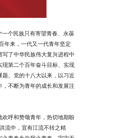
“一个民族只有寄望青春、永葆
一百年来，一代又一代青年坚定
谱写了中华民族伟大复兴进程中
实现第二个百年奋斗目标、实现
课题。党的十八大以来，以习近
年，不断为青年的成长和发展注
地欢呼和赞颂青年，热切地期盼
大洪流中，宜有江流不转之精