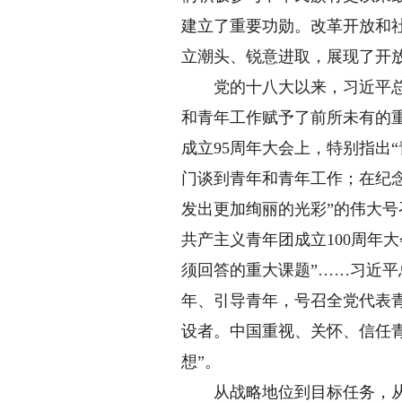
建立了重要功勋。改革开放和
立潮头、锐意进取，展现了开
党的十八大以来，习近平总书
和青年工作赋予了前所未有的
成立95周年大会上，特别指出
门谈到青年和青年工作；在纪念
发出更加绚丽的光彩”的伟大号
共产主义青年团成立100周年
须回答的重大课题”……习近
年、引导青年，号召全党代表
设者。中国重视、关怀、信任
想”。
从战略地位到目标任务，从职