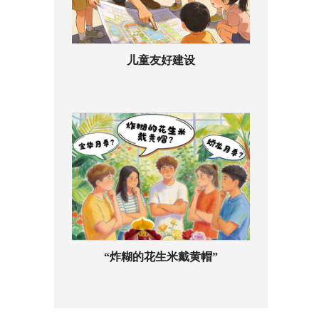
儿童友好建设
“炸糊的花生米戴黄帽”