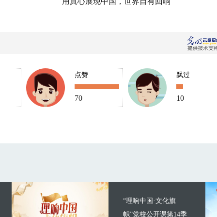
用真心展现中国，世界自有回响
点赞
飘过
70
10
“理响中国·文化旗
帜”党校公开课第14季