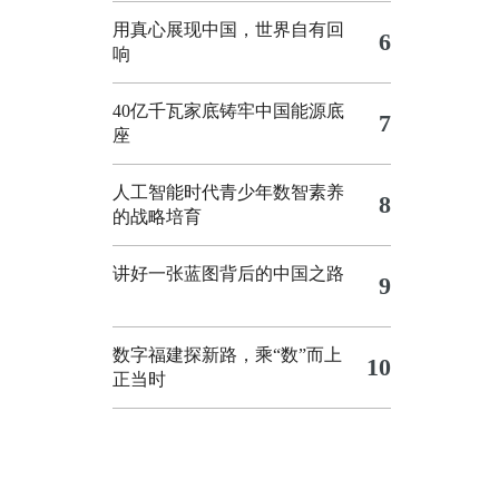
用真心展现中国，世界自有回
6
响
40亿千瓦家底铸牢中国能源底
7
座
人工智能时代青少年数智素养
8
的战略培育
讲好一张蓝图背后的中国之路
9
数字福建探新路，乘“数”而上
10
正当时