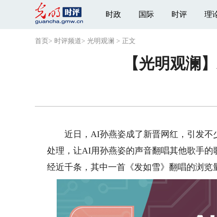
时政
国际
时评
理
首页
>
时评频道
>
光明观澜
>
正文
【光明观澜】
近日，AI孙燕姿成了新晋网红，引发不少
处理，让AI用孙燕姿的声音翻唱其他歌手的
经近千条，其中一首《发如雪》翻唱的浏览