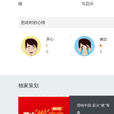
级
与启示
您此时的心情
开心
难过
2
5
独家策划
理响中国·薪火“燃”青
春