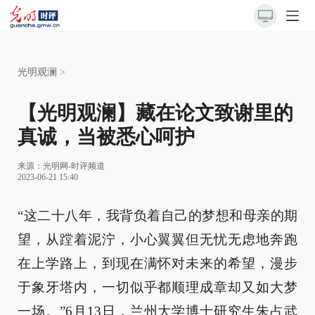
光明观澜
>
【光明观澜】藏在论文致谢里的
真诚，当被悉心呵护
来源：
光明网-时评频道
2023-06-21 15:40
“这二十八年，我背负着自己的梦想和母亲的期
望，从蹚着泥泞，小心翼翼但无忧无虑地奔跑
在上学路上，到现在满怀对未来的希望，漫步
于象牙塔内，一切似乎都顺理成章却又如大梦
一场。”6月13日，兰州大学博士研究生朱占武