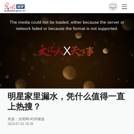
This
is
a
The media could not be loaded, either because the server or
modal
window.
network failed or because the format is not supported.
明星家里漏水，凭什么值得一直
上热搜？
来源：
光明网-时评频道
2024-07-02 18:38