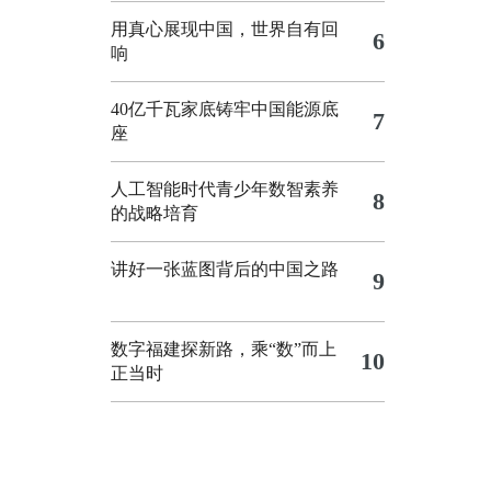
用真心展现中国，世界自有回
6
响
40亿千瓦家底铸牢中国能源底
7
座
人工智能时代青少年数智素养
8
的战略培育
讲好一张蓝图背后的中国之路
9
数字福建探新路，乘“数”而上
10
正当时