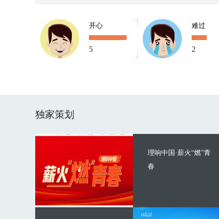
开心
难过
5
2
独家策划
理响中国·薪火“燃”青
春