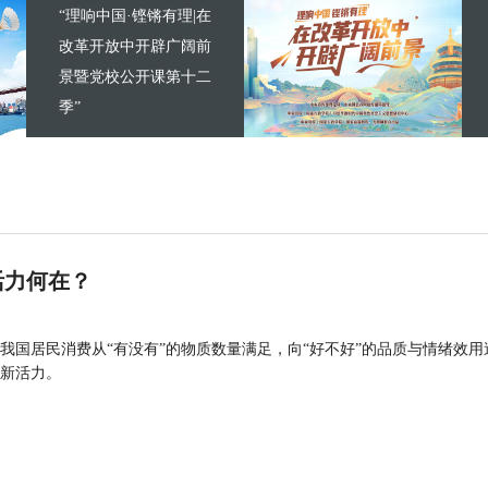
“理响中国·铿锵有理|在
改革开放中开辟广阔前
景暨党校公开课第十二
季”
活力何在？
我国居民消费从“有没有”的物质数量满足，向“好不好”的品质与情绪效用
新活力。