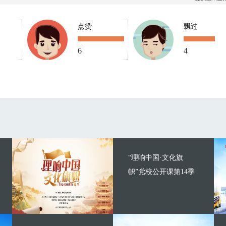
点赞
飘过
6
4
“理响中国·文化旗
帜”党校公开课第14季