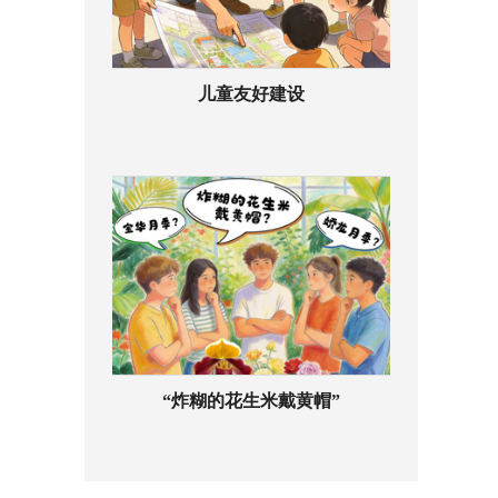
儿童友好建设
“炸糊的花生米戴黄帽”