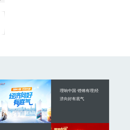
理响中国·铿锵有理|经
济向好有底气