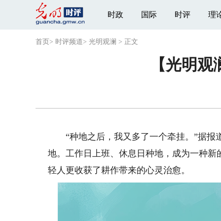
时政
国际
时评
理
首页
>
时评频道
>
光明观澜
>
正文
【光明观
“种地之后，我又多了一个牵挂。”据报道
地。工作日上班、休息日种地，成为一种新
轻人更收获了耕作带来的心灵治愈。