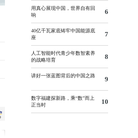
用真心展现中国，世界自有回
6
响
40亿千瓦家底铸牢中国能源底
7
座
人工智能时代青少年数智素养
8
的战略培育
讲好一张蓝图背后的中国之路
9
数字福建探新路，乘“数”而上
10
正当时