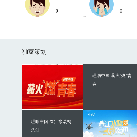
0
0
独家策划
理响中国·薪火“燃”青
春
理响中国·春江水暖鸭
先知