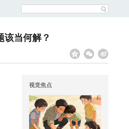
题该当何解？
视觉焦点