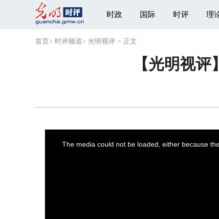
时政
国际
时评
理
首页
>
时评频道
>
光明视评
>
正文
【光明视评
This
is
a
The media could not be loaded, either because the 
modal
window.