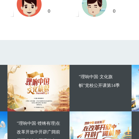
0
0
“理响中国·文化旗
帜”党校公开课第14季
“理响中国·铿锵有理|在
改革开放中开辟广阔前