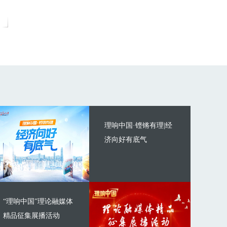
理响中国·铿锵有理|经
济向好有底气
“理响中国”理论融媒体
精品征集展播活动