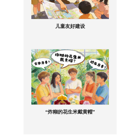
儿童友好建设
“炸糊的花生米戴黄帽”