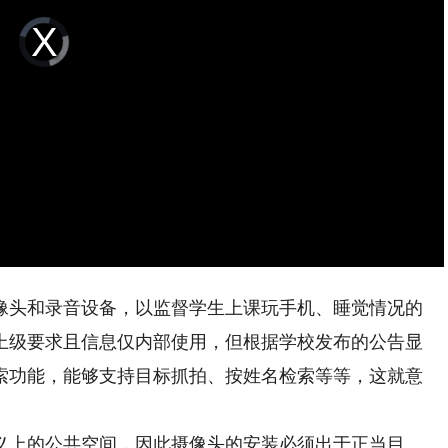
Video
Player
is
loading.
头和录音设备，以监督学生上课玩手机、睡觉情况的
上级要求且信息仅内部使用，但根据学校发布的公告显
索功能，能够支持目标抓拍、按姓名检索等等，这就意
上的公共空间，因此摄像头的安装必须出于正当目