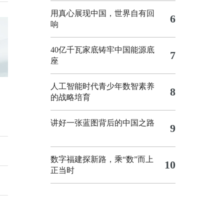
用真心展现中国，世界自有回
6
响
40亿千瓦家底铸牢中国能源底
7
座
人工智能时代青少年数智素养
8
的战略培育
讲好一张蓝图背后的中国之路
9
数字福建探新路，乘“数”而上
10
正当时