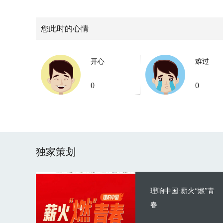
您此时的心情
开心
难过
0
0
独家策划
理响中国·薪火“燃”青
春