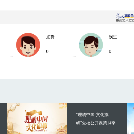
点赞
飘过
0
0
“理响中国·文化旗
帜”党校公开课第14季