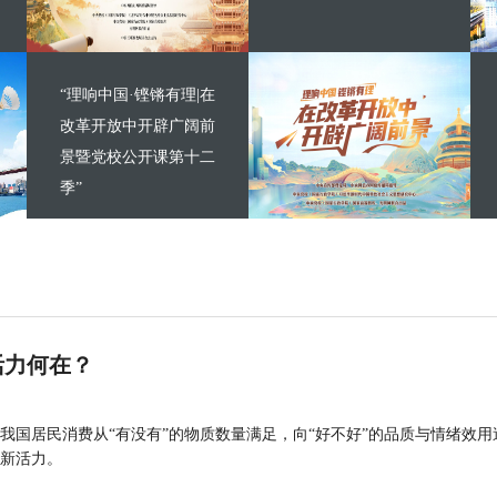
“理响中国·铿锵有理|在
改革开放中开辟广阔前
景暨党校公开课第十二
季”
活力何在？
我国居民消费从“有没有”的物质数量满足，向“好不好”的品质与情绪效用
新活力。