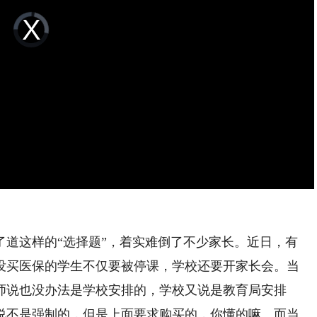
Video
Player
is
loading.
这样的“选择题”，着实难倒了不少家长。近日，有
没买医保的学生不仅要被停课，学校还要开家长会。当
师说也没办法是学校安排的，学校又说是教育局安排
说不是强制的，但是上面要求购买的，你懂的嘛。而当