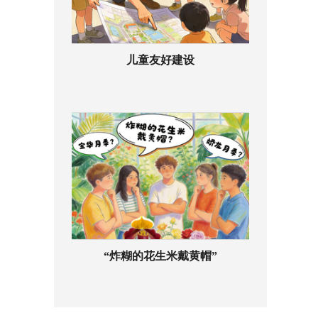
儿童友好建设
“炸糊的花生米戴黄帽”