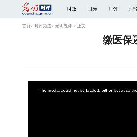
时政
国际
时评
理
首页
>
时评频道
>
光明视评
>
正文
缴医保
This
is
a
The media could not be loaded, either because the 
modal
window.