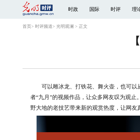
时政
国际
时评
理
首页
>
时评频道
>
光明观澜
>
正文
【
可以雕冰龙、打铁花、舞火壶，也可以从“
者“九月”的视频作品，让众多网友叹为观
野大地的老技艺带来新的观赏热度，让网友