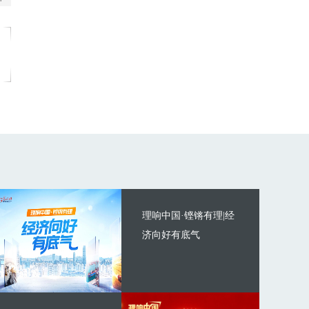
理响中国·铿锵有理|经
济向好有底气