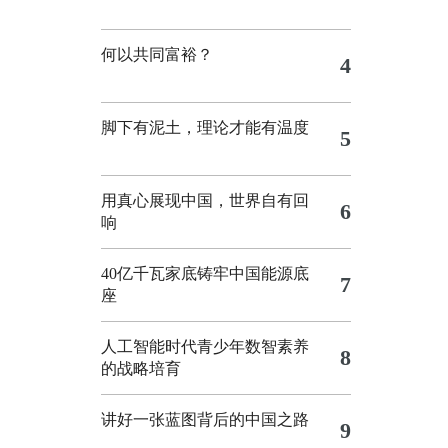
何以共同富裕？
4
脚下有泥土，理论才能有温度
5
用真心展现中国，世界自有回
6
响
40亿千瓦家底铸牢中国能源底
7
座
人工智能时代青少年数智素养
8
的战略培育
讲好一张蓝图背后的中国之路
9