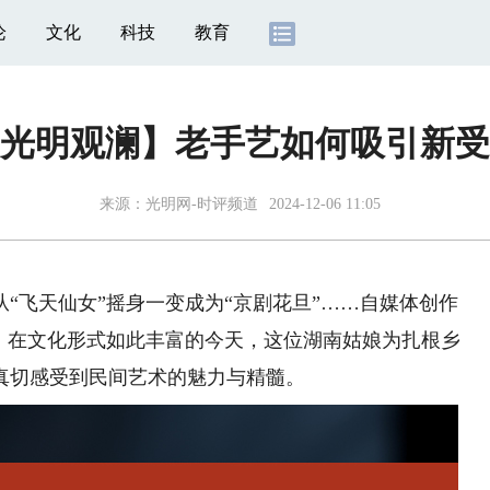
论
文化
科技
教育
光明观澜】老手艺如何吸引新受
来源：
光明网-时评频道
2024-12-06 11:05
飞天仙女”摇身一变成为“京剧花旦”……自媒体创作
止。在文化形式如此丰富的今天，这位湖南姑娘为扎根乡
真切感受到民间艺术的魅力与精髓。