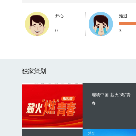
开心
难过
0
3
独家策划
理响中国·薪火“燃”青
春