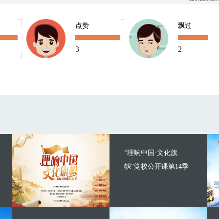
点赞
飘过
3
2
“理响中国·文化旗
帜”党校公开课第14季