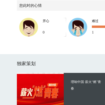
您此时的心情
开心
难过
0
1
独家策划
理响中国·薪火“燃”青
春