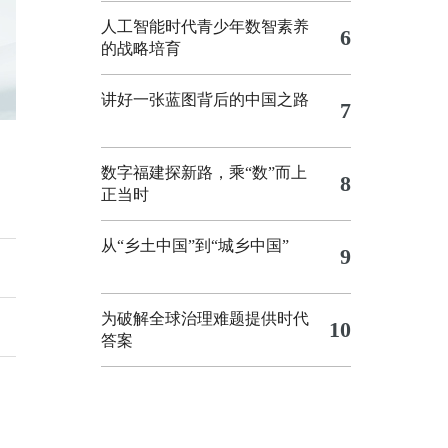
人工智能时代青少年数智素养
6
的战略培育
讲好一张蓝图背后的中国之路
7
数字福建探新路，乘“数”而上
8
正当时
从“乡土中国”到“城乡中国”
9
为破解全球治理难题提供时代
10
答案