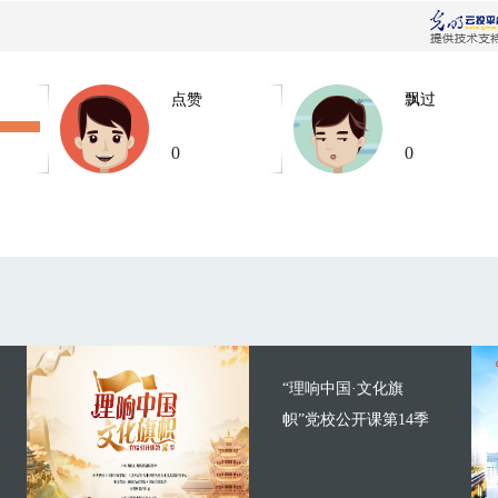
点赞
飘过
0
0
“理响中国·文化旗
帜”党校公开课第14季