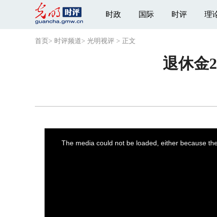
时政
国际
时评
理
首页
>
时评频道
>
光明视评
>
正文
退休金2
This
is
a
The media could not be loaded, either because the 
modal
window.