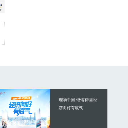
理响中国·铿锵有理|经
济向好有底气