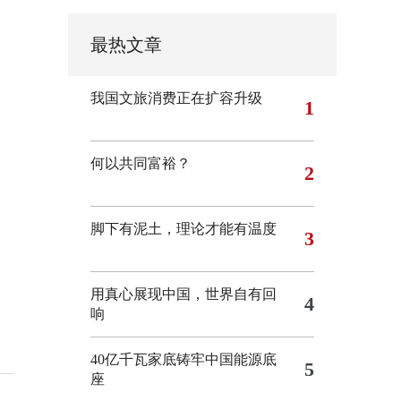
最热文章
我国文旅消费正在扩容升级
1
何以共同富裕？
2
脚下有泥土，理论才能有温度
3
用真心展现中国，世界自有回
4
响
40亿千瓦家底铸牢中国能源底
5
座