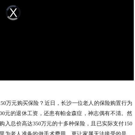
Video
Player
is
loading.
150万元购买保险？近日，长沙一位老人的保险购置行为
800元的退休工资，还患有帕金森症，神志偶有不清。然
入总价高达350万元的十多种保险，且已实际支付150
里为老人准备的做手术费用。更让家属无法接受的是，