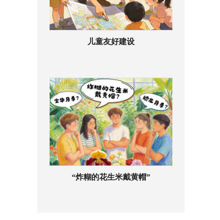
儿童友好建设
“炸糊的花生米戴黄帽”