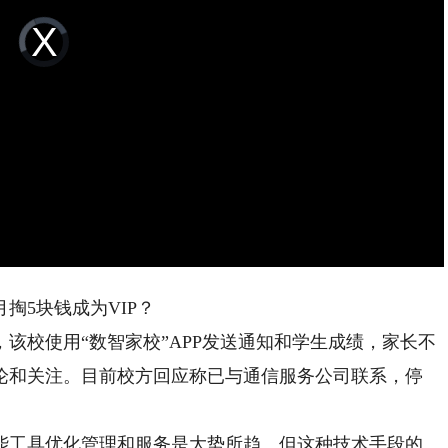
Video
Player
is
loading.
5块钱成为VIP？
校使用“数智家校”APP发送通知和学生成绩，家长不
论和关注。目前校方回应称已与通信服务公司联系，停
工具优化管理和服务是大势所趋。但这种技术手段的