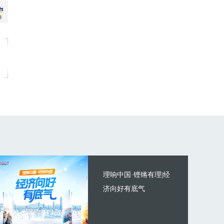
理响中国·铿锵有理|经
济向好有底气