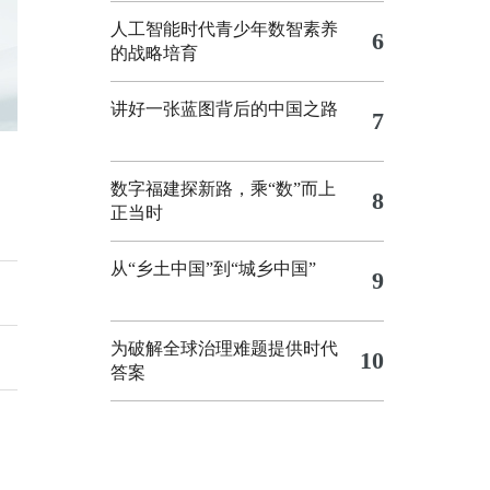
人工智能时代青少年数智素养
6
的战略培育
讲好一张蓝图背后的中国之路
7
数字福建探新路，乘“数”而上
8
正当时
从“乡土中国”到“城乡中国”
9
为破解全球治理难题提供时代
10
答案