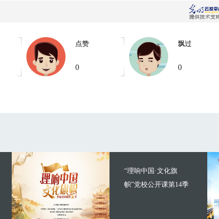
点赞
飘过
0
0
“理响中国·文化旗
帜”党校公开课第14季