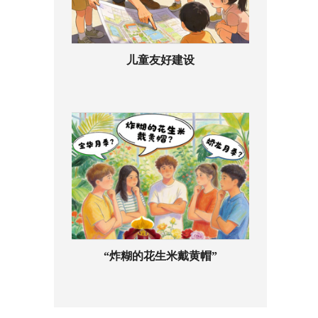
儿童友好建设
“炸糊的花生米戴黄帽”