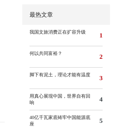
最热文章
我国文旅消费正在扩容升级
1
何以共同富裕？
2
脚下有泥土，理论才能有温度
3
用真心展现中国，世界自有回
4
响
40亿千瓦家底铸牢中国能源底
5
座