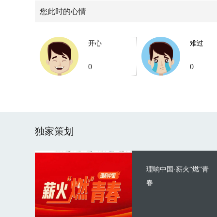
您此时的心情
开心
难过
0
0
独家策划
理响中国·薪火“燃”青
春