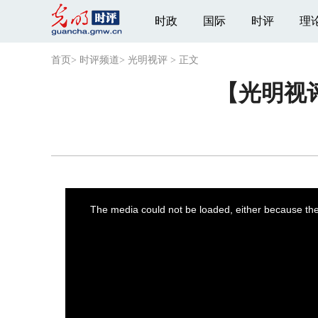
时政
国际
时评
理
首页
>
时评频道
>
光明视评
>
正文
【光明视
This
is
a
The media could not be loaded, either because the 
modal
window.