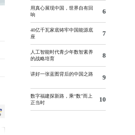
用真心展现中国，世界自有回
6
响
40亿千瓦家底铸牢中国能源底
7
座
人工智能时代青少年数智素养
8
的战略培育
讲好一张蓝图背后的中国之路
9
数字福建探新路，乘“数”而上
10
正当时