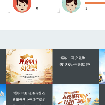
0
1
“理响中国·文化旗
帜”党校公开课第14季
“理响中国·铿锵有理|在
改革开放中开辟广阔前