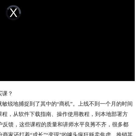
Video
Player
is
loading.
买课？
人就敏锐地捕捉到了其中的“商机”。上线不到一个月的时间
ek课程，从软件下载指南、操作使用教程，到本地部署方
户反馈，这些课程的质量和讲师水平良莠不齐，很多都
商家还打着“成长”“变现”的噱头疯狂贩卖焦虑，推销其