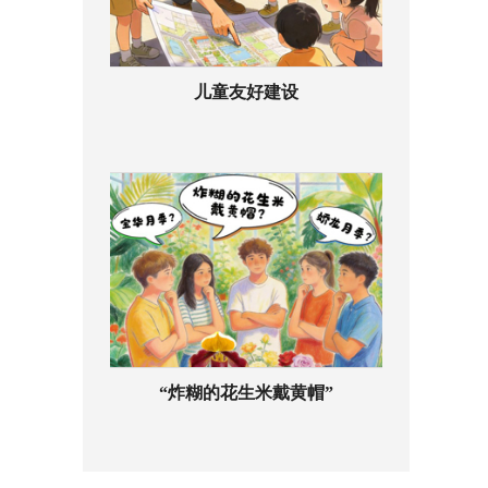
儿童友好建设
“炸糊的花生米戴黄帽”