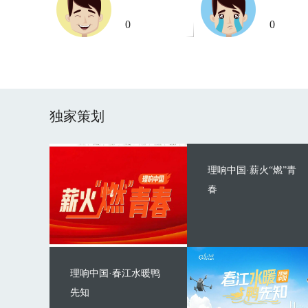
0
0
独家策划
理响中国·薪火“燃”青
春
理响中国·春江水暖鸭
先知