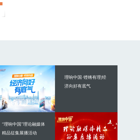
理响中国·铿锵有理|经
济向好有底气
“理响中国”理论融媒体
精品征集展播活动