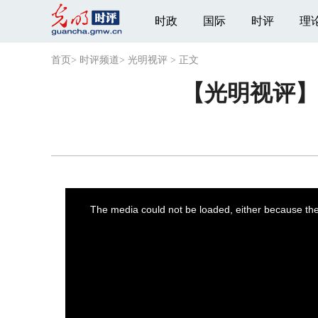
时政
国际
时评
理
首页
>
时评频道
>
光明视评
>
正文
【光明视评】
This
is
a
The media could not be loaded, either because the 
modal
window.