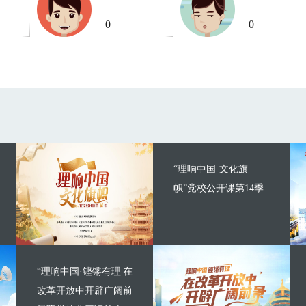
0
0
“理响中国·文化旗
帜”党校公开课第14季
“理响中国·铿锵有理|在
改革开放中开辟广阔前