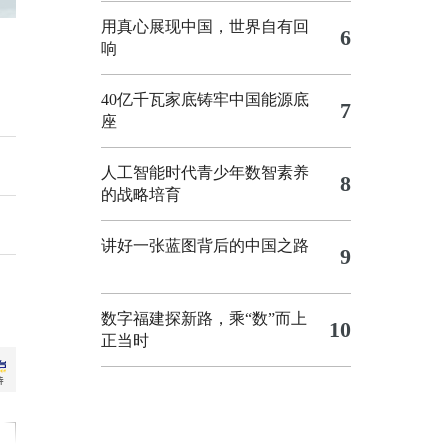
用真心展现中国，世界自有回
6
响
40亿千瓦家底铸牢中国能源底
7
座
人工智能时代青少年数智素养
8
的战略培育
讲好一张蓝图背后的中国之路
9
数字福建探新路，乘“数”而上
10
正当时