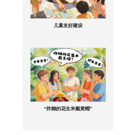
儿童友好建设
“炸糊的花生米戴黄帽”