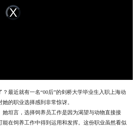
Video
Player
is
loading.
最近就有一名“00后”的剑桥大学毕业生入职上海动
对她的职业选择感到非常惊讶。
她坦言，选择饲养员工作是因为渴望与动物直接接
可能在饲养工作中得到运用和发挥。这份职业虽然看似