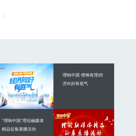
理响中国·铿锵有理|经
济向好有底气
“理响中国”理论融媒体
精品征集展播活动