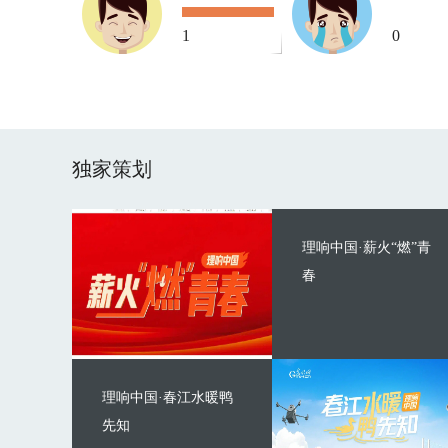
1
0
独家策划
理响中国·薪火“燃”青
春
理响中国·春江水暖鸭
先知