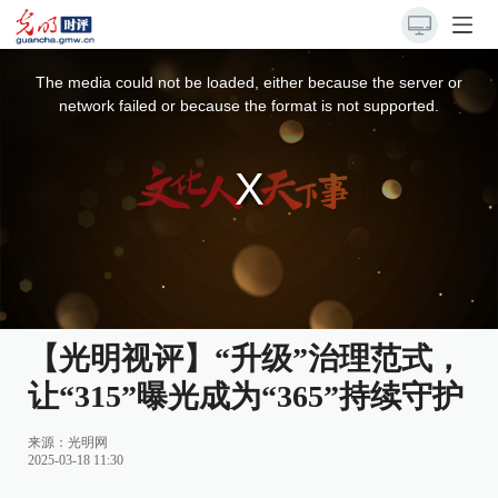
This
is
a
The media could not be loaded, either because the server or
modal
window.
network failed or because the format is not supported.
【光明视评】“升级”治理范式，
让“315”曝光成为“365”持续守护
来源：
光明网
2025-03-18 11:30