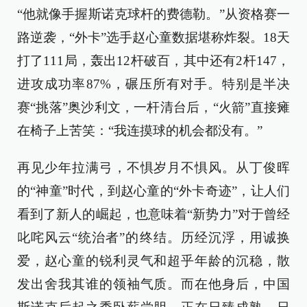
“他就像手握斯诺克球杆的费德勒。”从资格赛一
路逆袭，“外卡”选手赵心童数据堪称炸裂。18天
打了111局，轰出12杆破百，其中还有2杆147，
进攻成功率87%，碾压所有对手。特别是半决
赛“挑落”奥沙利文，一杆清台后，“火箭”直接瘫
在椅子上苦笑：“我连摸球的机会都没有。”
再见少年拉满弓，不惧岁月不惧风。从丁俊晖
的“神童”时代，到赵心童的“外卡奇迹”，让人们
看到了新人的崛起，也意味着“新势力”对于曾经
叱咤风云“统治者”的终结。历经沉浮，用诚换
爱，赵心童的锐利灵气和超乎年龄的沉稳，散
发出舍我其谁的领袖气质。而在他身后，中国