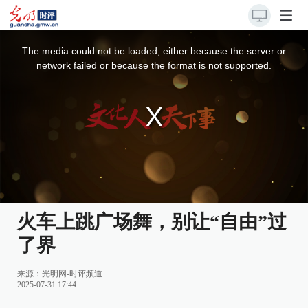
This
is
a
The media could not be loaded, either because the server or
modal
window.
network failed or because the format is not supported.
火车上跳广场舞，别让“自由”过
了界
来源：
光明网-时评频道
2025-07-31 17:44