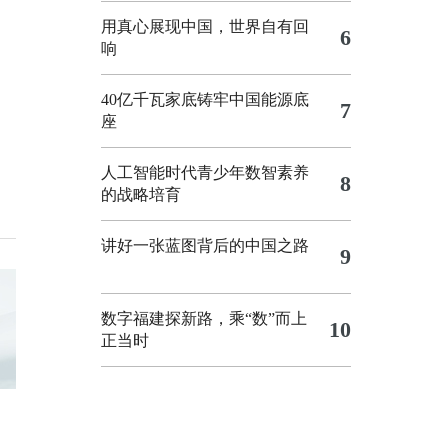
用真心展现中国，世界自有回
6
响
40亿千瓦家底铸牢中国能源底
7
座
人工智能时代青少年数智素养
8
的战略培育
讲好一张蓝图背后的中国之路
9
数字福建探新路，乘“数”而上
10
正当时