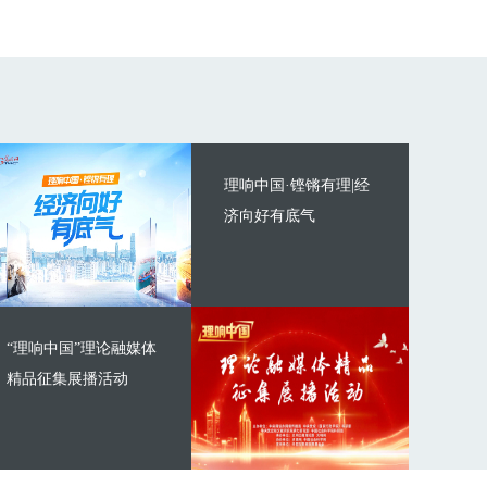
理响中国·铿锵有理|经
济向好有底气
“理响中国”理论融媒体
精品征集展播活动