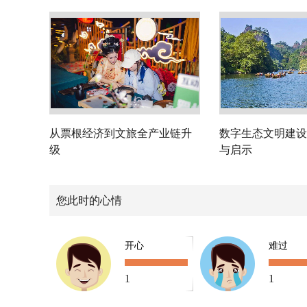
从票根经济到文旅全产业链升
数字生态文明建设
级
与启示
您此时的心情
开心
难过
1
1