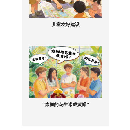
儿童友好建设
“炸糊的花生米戴黄帽”