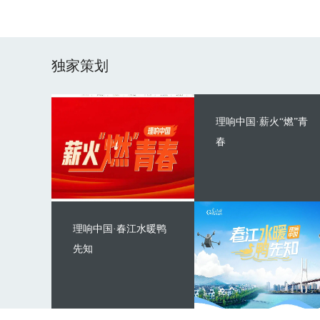
独家策划
理响中国·薪火“燃”青
春
理响中国·春江水暖鸭
先知