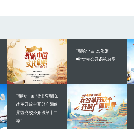
“理响中国·文化旗
帜”党校公开课第14季
“理响中国·铿锵有理|在
改革开放中开辟广阔前
景暨党校公开课第十二
季”