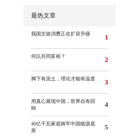
最热文章
我国文旅消费正在扩容升级
1
何以共同富裕？
2
脚下有泥土，理论才能有温度
3
用真心展现中国，世界自有回
4
响
40亿千瓦家底铸牢中国能源底
5
座