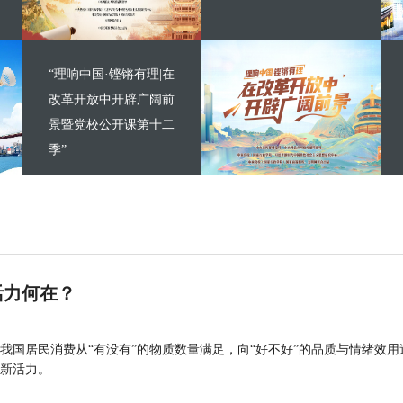
“理响中国·铿锵有理|在
改革开放中开辟广阔前
景暨党校公开课第十二
季”
活力何在？
我国居民消费从“有没有”的物质数量满足，向“好不好”的品质与情绪效用
新活力。