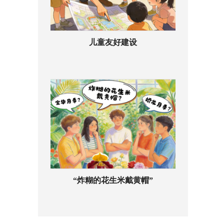
儿童友好建设
“炸糊的花生米戴黄帽”