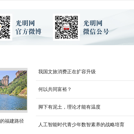
我国文旅消费正在扩容升级
何以共同富裕？
脚下有泥土，理论才能有温度
的福建路径
人工智能时代青少年数智素养的战略培育