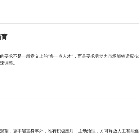
培育
的要求不是一般意义上的“多一点人才”，而是要求劳动力市场能够适应技
速调整。
观望，更不能置身事外，唯有积极应对，主动治理，方可释放人工智能促