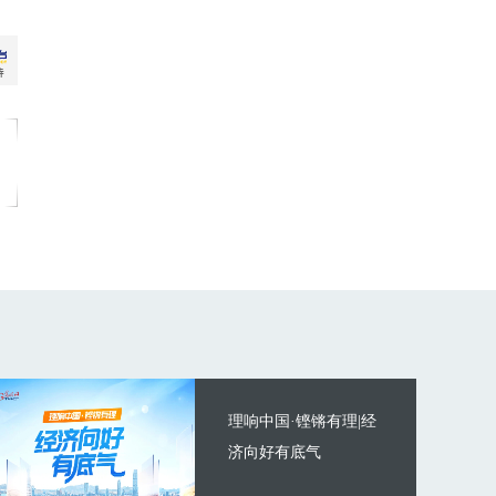
理响中国·铿锵有理|经
济向好有底气