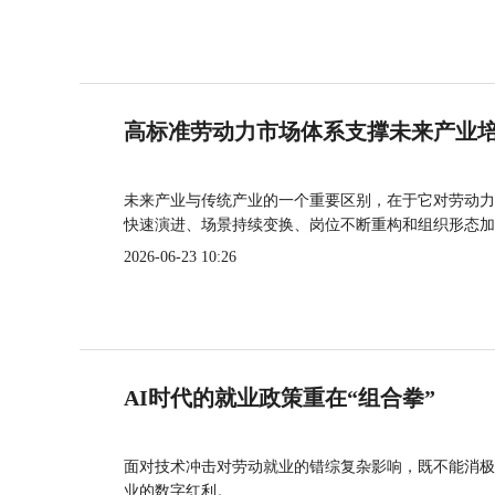
高标准劳动力市场体系支撑未来产业
未来产业与传统产业的一个重要区别，在于它对劳动力
快速演进、场景持续变换、岗位不断重构和组织形态加
2026-06-23 10:26
AI时代的就业政策重在“组合拳”
面对技术冲击对劳动就业的错综复杂影响，既不能消极
业的数字红利。