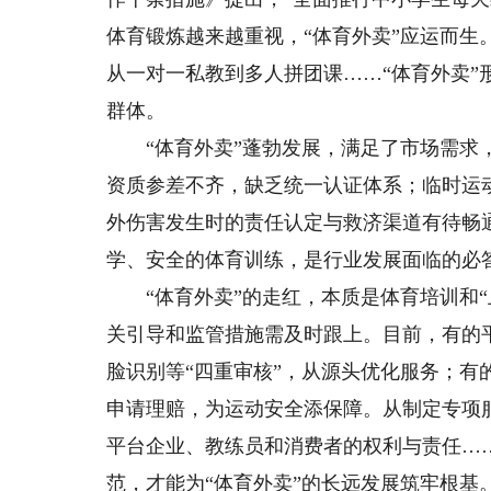
体育锻炼越来越重视，“体育外卖”应运而
从一对一私教到多人拼团课……“体育外卖
群体。
“体育外卖”蓬勃发展，满足了市场需求，
资质参差不齐，缺乏统一认证体系；临时运
外伤害发生时的责任认定与救济渠道有待畅
学、安全的体育训练，是行业发展面临的必
“体育外卖”的走红，本质是体育培训和“
关引导和监管措施需及时跟上。目前，有的
脸识别等“四重审核”，从源头优化服务；
申请理赔，为运动安全添保障。从制定专项
平台企业、教练员和消费者的权利与责任…
范，才能为“体育外卖”的长远发展筑牢根基