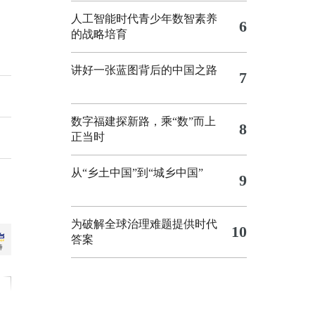
人工智能时代青少年数智素养
6
的战略培育
讲好一张蓝图背后的中国之路
7
数字福建探新路，乘“数”而上
8
正当时
从“乡土中国”到“城乡中国”
9
为破解全球治理难题提供时代
10
答案