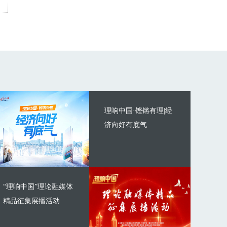
理响中国·铿锵有理|经
济向好有底气
“理响中国”理论融媒体
精品征集展播活动