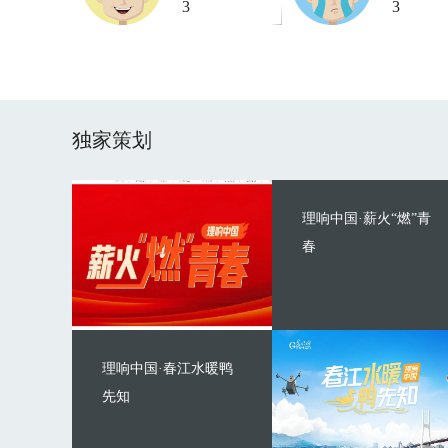
3
3
独家策划
理响中国·薪火“燃”青
春
理响中国·春江水暖鸭
先知