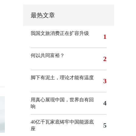
最热文章
我国文旅消费正在扩容升级
1
何以共同富裕？
2
脚下有泥土，理论才能有温度
3
用真心展现中国，世界自有回
4
响
40亿千瓦家底铸牢中国能源底
5
座