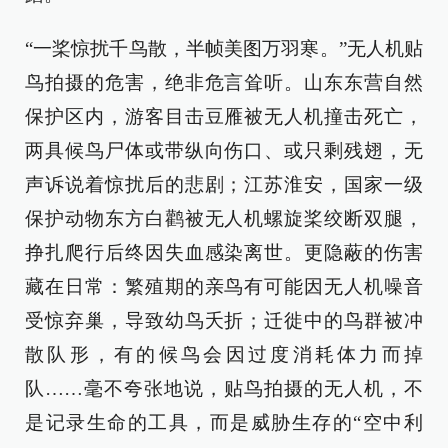
“一桨惊扰千鸟散，半帧美图万羽寒。”无人机贴
鸟拍摄的危害，绝非危言耸听。山东东营自然
保护区内，游客目击豆雁被无人机撞击死亡，
两具候鸟尸体或带纵向伤口、或只剩残翅，无
声诉说着惊扰后的悲剧；江苏淮安，国家一级
保护动物东方白鹳被无人机螺旋桨绞断双腿，
挣扎爬行后终因失血感染离世。更隐蔽的伤害
藏在日常：繁殖期的亲鸟有可能因无人机噪音
受惊弃巢，导致幼鸟夭折；迁徙中的鸟群被冲
散队形，有的候鸟会因过度消耗体力而掉
队……毫不夸张地说，贴鸟拍摄的无人机，不
是记录生命的工具，而是威胁生存的“空中利