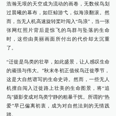
浩瀚无垠的天空成为流动的画卷，无数候鸟划
过晨曦的幕布，如巨鲸游弋，似海浪翻滚。然
而，当无人机高速旋转桨叶闯入“鸟浪”，当一张
张网红照片背后是惊飞的鸟群与坠落的生命
时，这些由美丽画面所付出的代价却太沉重
了。
“迁徙是鸟类的壮举，如此盛景，让人感叹生命
的顽强与伟大。”秋末冬初正值候鸟迁徙季节，
这是大自然谱写的生命史诗。然而，一些无人
机擅自闯入迁徙路上壮美的生命图景，将“追
鸟”摄影变成对鸟类宁静的粗暴干扰。所谓的“热
爱”早已偏离初衷，成为对自然法则的无情践
踏。