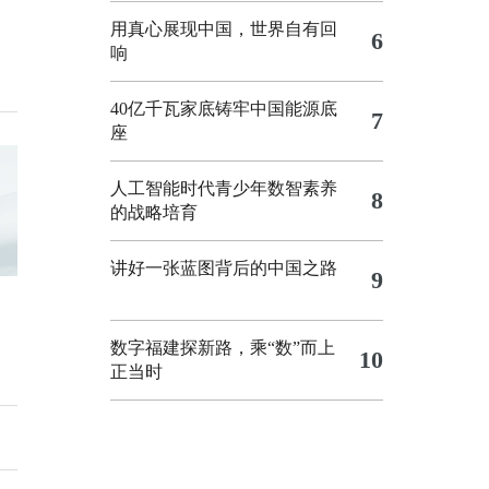
用真心展现中国，世界自有回
6
响
40亿千瓦家底铸牢中国能源底
7
座
人工智能时代青少年数智素养
8
的战略培育
讲好一张蓝图背后的中国之路
9
数字福建探新路，乘“数”而上
10
正当时