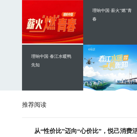
理响中国·薪火“燃”青
春
理响中国·春江水暖鸭
先知
推荐阅读
从“性价比”迈向“心价比”，悦己消费