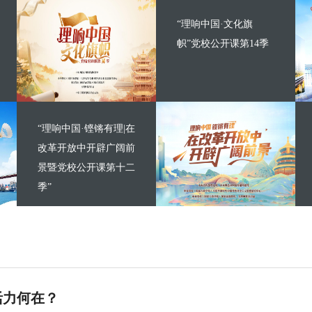
“理响中国·文化旗
帜”党校公开课第14季
“理响中国·铿锵有理|在
改革开放中开辟广阔前
景暨党校公开课第十二
季”
活力何在？