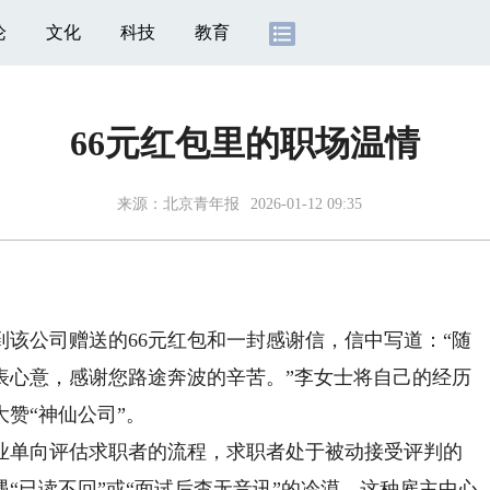
论
文化
科技
教育
66元红包里的职场温情
来源：
北京青年报
2026-01-12 09:35
公司赠送的66元红包和一封感谢信，信中写道：“随
表心意，感谢您路途奔波的辛苦。”李女士将自己的经历
赞“神仙公司”。
单向评估求职者的流程，求职者处于被动接受评判的
“已读不回”或“面试后杳无音讯”的冷漠。这种雇主中心