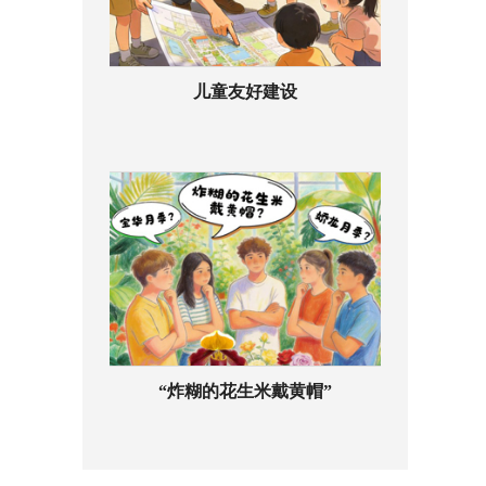
儿童友好建设
“炸糊的花生米戴黄帽”