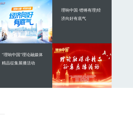
理响中国·铿锵有理|经
济向好有底气
“理响中国”理论融媒体
精品征集展播活动