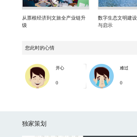
从票根经济到文旅全产业链升
数字生态文明建设
级
与启示
您此时的心情
开心
难过
0
0
独家策划