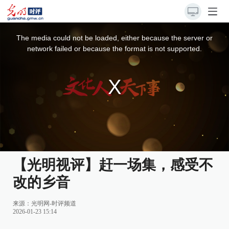
This
is
a
The media could not be loaded, either because the server or
modal
window.
network failed or because the format is not supported.
【光明视评】赶一场集，感受不
改的乡音
来源：
光明网-时评频道
2026-01-23 15:14