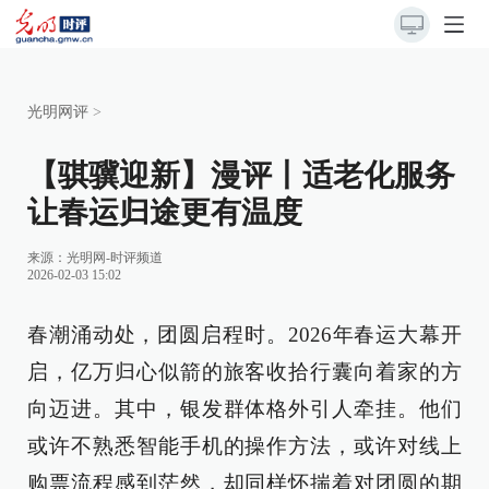
光明网评
>
【骐骥迎新】漫评丨适老化服务
让春运归途更有温度
来源：
光明网-时评频道
2026-02-03 15:02
春潮涌动处，团圆启程时。2026年春运大幕开
启，亿万归心似箭的旅客收拾行囊向着家的方
向迈进。其中，银发群体格外引人牵挂。他们
或许不熟悉智能手机的操作方法，或许对线上
购票流程感到茫然，却同样怀揣着对团圆的期