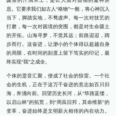
陇亩的汗滴禾土，是匠人面对器物的凝神屏
息。它要求我们如古人“格物”一般，将心神沉入
当下，脚踏实地，不骛虚声。每一次对技艺的
打磨，每一次对困境的突围，都是对生命疆土
的开拓。山海寻梦，不觉其远；前路迢迢，阔
步而行。这奋进，让渺小的个体得以超越自身
的局限，在时间的刻度上留下笃实的印记，最
终实现“我”之成全。
个体的跫音汇聚，便成了社会的惊雷。一个社
会的生机，正在于这万千奋进的意志如百川归
海，奔涌向前。回望历史长河，从“筚路蓝缕，
以启山林”的拓荒，到“周虽旧邦，其命维新”的
变革，奋进始终是文明薪火相传的内在动力。