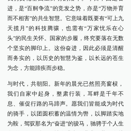
进，是“百舸争流”的竞发之势，亦是“万物并育
而不相害”的共生智慧。它意味着既要有“可上九
天揽月”的科技腾骧，也需有“万家忧乐在心
头”的民生关怀。国家的步履，终究要落在无数
个坚实的脚印上。这份奋进，因此必须是清醒
而务实的，以历史的智慧为鉴，以长远的苍生
为念，方能蹄疾而步稳。
与时代，共朝阳。新年的晨光已然照亮窗棂，
我们自家中起身，整肃行装，耳畔是千年不
息、催促行路的马蹄声。愿我们皆能成为时代
的骑手，以团圆积蓄的温情为辔，以脚踏实地
为鞍，驾驭那名为“奋进”的骏马，驰骋于个人生