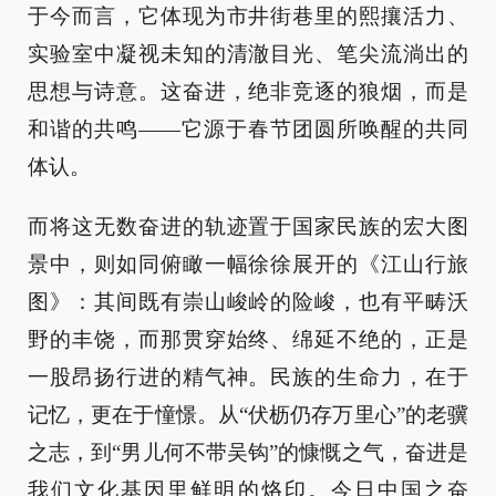
于今而言，它体现为市井街巷里的熙攘活力、
实验室中凝视未知的清澈目光、笔尖流淌出的
思想与诗意。这奋进，绝非竞逐的狼烟，而是
和谐的共鸣——它源于春节团圆所唤醒的共同
体认。
而将这无数奋进的轨迹置于国家民族的宏大图
景中，则如同俯瞰一幅徐徐展开的《江山行旅
图》：其间既有崇山峻岭的险峻，也有平畴沃
野的丰饶，而那贯穿始终、绵延不绝的，正是
一股昂扬行进的精气神。民族的生命力，在于
记忆，更在于憧憬。从“伏枥仍存万里心”的老骥
之志，到“男儿何不带吴钩”的慷慨之气，奋进是
我们文化基因里鲜明的烙印。今日中国之奋