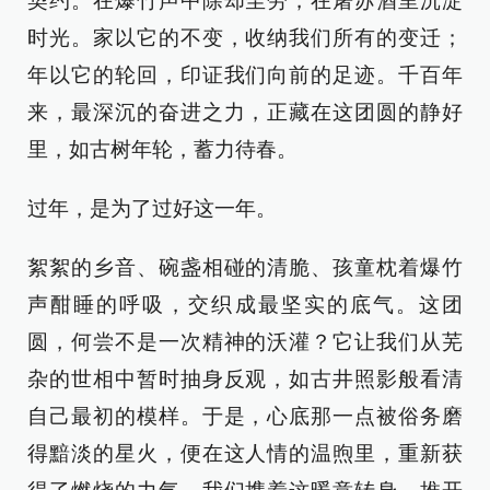
契约。在爆竹声中除却尘劳，在屠苏酒里沉淀
时光。家以它的不变，收纳我们所有的变迁；
年以它的轮回，印证我们向前的足迹。千百年
来，最深沉的奋进之力，正藏在这团圆的静好
里，如古树年轮，蓄力待春。
过年，是为了过好这一年。
絮絮的乡音、碗盏相碰的清脆、孩童枕着爆竹
声酣睡的呼吸，交织成最坚实的底气。这团
圆，何尝不是一次精神的沃灌？它让我们从芜
杂的世相中暂时抽身反观，如古井照影般看清
自己最初的模样。于是，心底那一点被俗务磨
得黯淡的星火，便在这人情的温煦里，重新获