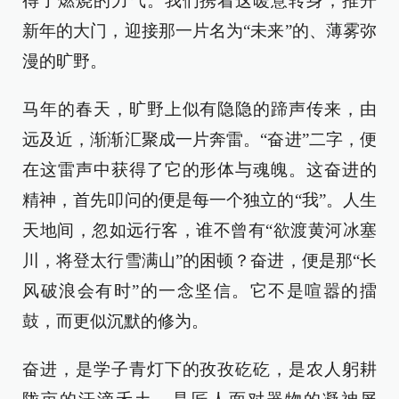
得了燃烧的力气。我们携着这暖意转身，推开
新年的大门，迎接那一片名为“未来”的、薄雾弥
漫的旷野。
马年的春天，旷野上似有隐隐的蹄声传来，由
远及近，渐渐汇聚成一片奔雷。“奋进”二字，便
在这雷声中获得了它的形体与魂魄。这奋进的
精神，首先叩问的便是每一个独立的“我”。人生
天地间，忽如远行客，谁不曾有“欲渡黄河冰塞
川，将登太行雪满山”的困顿？奋进，便是那“长
风破浪会有时”的一念坚信。它不是喧嚣的擂
鼓，而更似沉默的修为。
奋进，是学子青灯下的孜孜矻矻，是农人躬耕