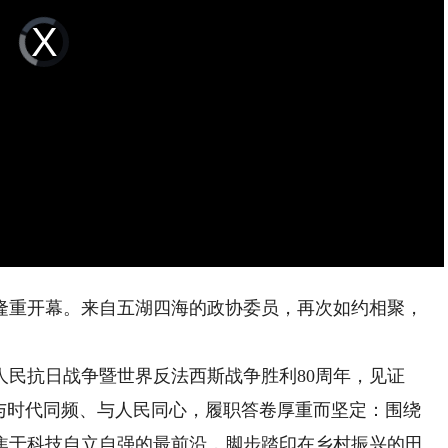
Video
Player
is
loading.
重开幕。来自五湖四海的政协委员，再次如约相聚，
人民抗日战争暨世界反法西斯战争胜利80周年，见证
终与时代同频、与人民同心，履职答卷厚重而坚定：围绕
焦于科技自立自强的最前沿，脚步踏印在乡村振兴的田