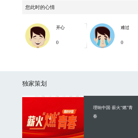
您此时的心情
开心
难过
0
0
独家策划
理响中国·薪火“燃”青
春