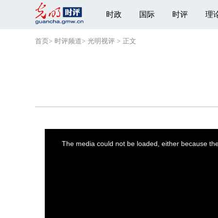
时政
国际
时评
理
首页
>
时评频道
>
光明视评
>
正文
This
is
a
The media could not be loaded, either because the 
modal
window.