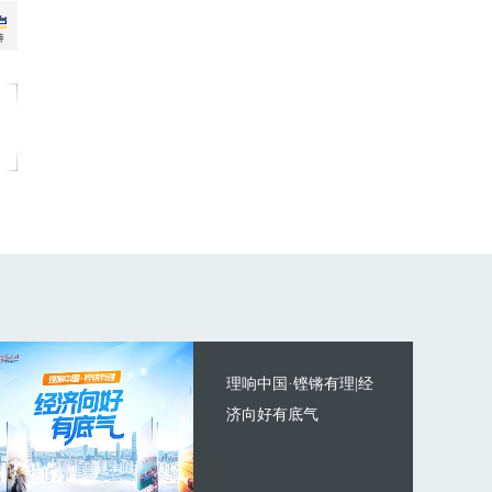
理响中国·铿锵有理|经
济向好有底气