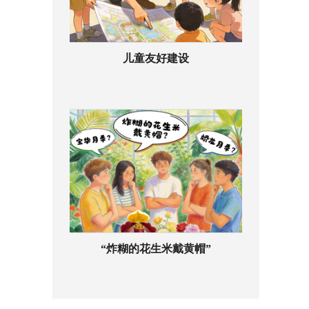
儿童友好建设
“炸糊的花生米戴黄帽”