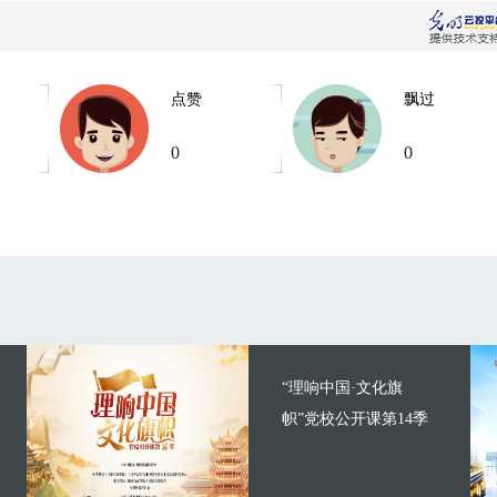
点赞
飘过
0
0
“理响中国·文化旗
帜”党校公开课第14季