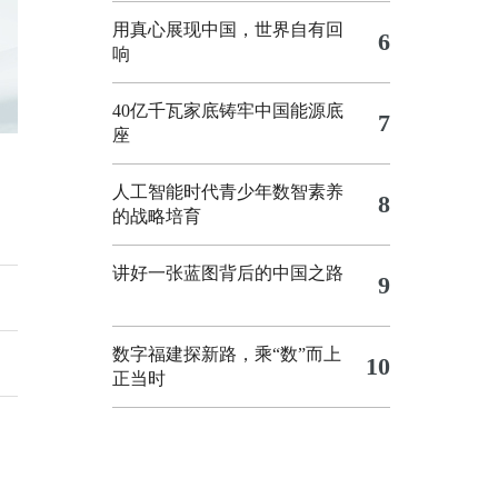
用真心展现中国，世界自有回
6
响
40亿千瓦家底铸牢中国能源底
7
座
人工智能时代青少年数智素养
8
的战略培育
讲好一张蓝图背后的中国之路
9
数字福建探新路，乘“数”而上
10
正当时