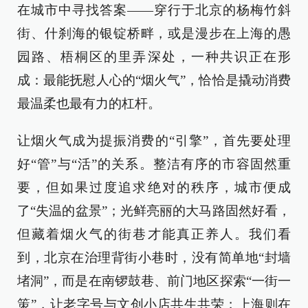
在城市中寻找答案——穿行于北京的杨梅竹斜
街、什刹海的银锭桥畔，或是漫步在上海的愚
园路、梧桐区的里弄深处，一种共识正在形
成：最能抚慰人心的“烟火气”，恰恰是撬动消费
最温柔也最有力的杠杆。
让烟火气成为提振消费的“引擎”，首先要处理
好“管”与“活”的关系。整洁有序的市容固然重
要，但如果过度追求绝对的秩序，城市便成
了“失温的盆景”；光鲜亮丽的大马路固然好看，
但藏着烟火气的街巷才能真正养人。我们看
到，北京在治理背街小巷时，没有简单地“封墙
堵洞”，而是在南锣鼓巷、前门地区探索“一街一
策”，让老字号与文创小店共生共荣；上海则在