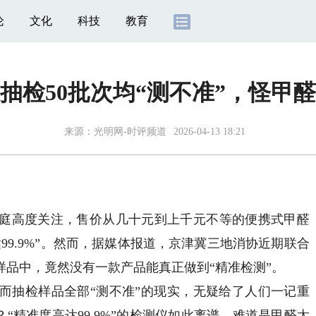
论
文化
科技
教育
抽检50批次均“测不准”，怪甲
来源：
光明网-时评频道
2026-04-13 18:21
高度关注，售价从几十元到上千元不等的便携式甲醛
99.9%”。然而，据媒体报道，京津冀三地消协近期联合
样品中，竟然没有一款产品能真正做到“精准检测”。
抽检样品全部“测不准”的现实，无疑给了人们一记重
？“精准度高达99.9%”的检测仪如此离谱，难道是甲醛太