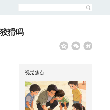
醛狡猾吗
视觉焦点