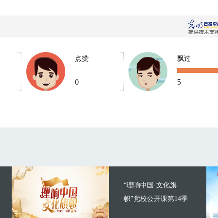
点赞
飘过
0
5
“理响中国·文化旗
帜”党校公开课第14季