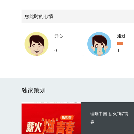
您此时的心情
开心
难过
0
1
独家策划
理响中国·薪火“燃”青
春