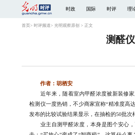
时政
国际
时评
理
首页
>
时评频道
>
光明观察原创
>
正文
测醛仪
作者：胡栖安
近年来，随着室内甲醛浓度被新装修家庭
检测仪一度热销，不少商家宣称“精准度高达
发布的比较试验结果显示，在抽检的50批次
业主自测甲醛浓度，本身是图个安心，而
击：“买放心”变成了“智商税”，这算什么事