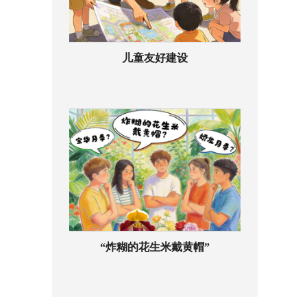
儿童友好建设
“炸糊的花生米戴黄帽”