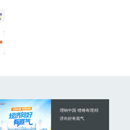
理响中国·铿锵有理|经
济向好有底气