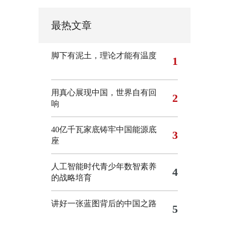
最热文章
脚下有泥土，理论才能有温度
1
用真心展现中国，世界自有回
2
响
40亿千瓦家底铸牢中国能源底
3
座
人工智能时代青少年数智素养
4
的战略培育
讲好一张蓝图背后的中国之路
5