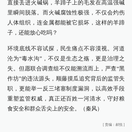
直接丢进火碱锅，羊蹄子上的毛发在高温强碱
里瞬间脱落。而火碱腐蚀性极强，不仅会灼伤
人体组织，连金属都能被它损坏，这样的羊蹄
子，还能放心吃吗？
环境底线不容试探，民生痛点不容漠视。河道
沦为“毒水沟”，不仅是生态之殇，更是治理之
失。但愿联合调查组不仅能溯流而上，严查“黑
作坊”的违法源头，顺藤摸瓜追究背后的监管失
职，更能举一反三堵塞制度漏洞，以高效手段
重塑监管权威，真正还百姓一河清水，守好粮
食安全和群众舌尖上的安全。（秦风）
[
责编：郝悦
]