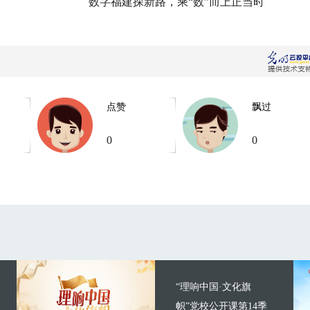
数字福建探新路，乘“数”而上正当时
点赞
飘过
0
0
“理响中国·文化旗
帜”党校公开课第14季