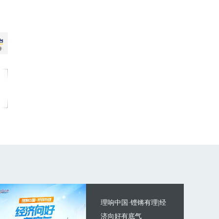
理响中国·铿锵有理|经
济向好有底气