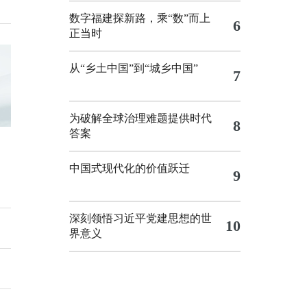
数字福建探新路，乘“数”而上
6
正当时
从“乡土中国”到“城乡中国”
7
为破解全球治理难题提供时代
8
答案
中国式现代化的价值跃迁
9
深刻领悟习近平党建思想的世
10
界意义