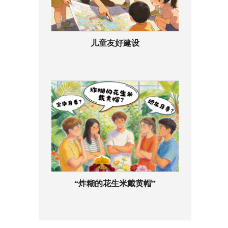
儿童友好建设
“炸糊的花生米戴黄帽”