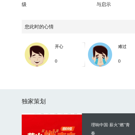
级
与启示
您此时的心情
开心
难过
0
0
独家策划
理响中国·薪火“燃”青
春