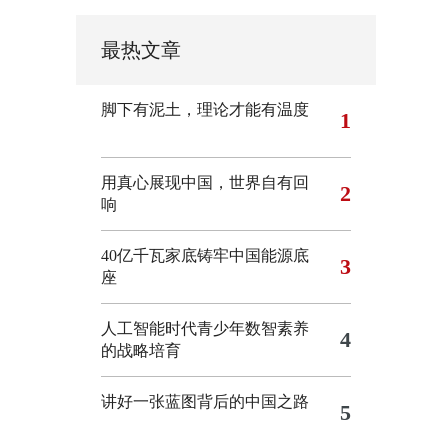
最热文章
脚下有泥土，理论才能有温度
1
用真心展现中国，世界自有回
2
响
40亿千瓦家底铸牢中国能源底
3
座
人工智能时代青少年数智素养
4
的战略培育
讲好一张蓝图背后的中国之路
5