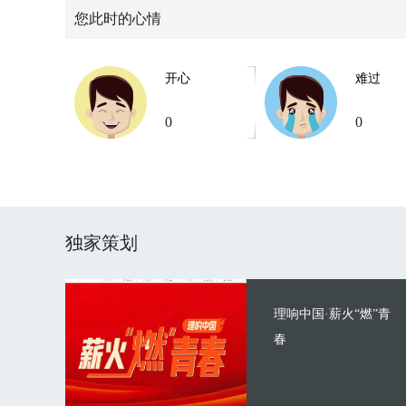
您此时的心情
开心
难过
0
0
独家策划
理响中国·薪火“燃”青
春