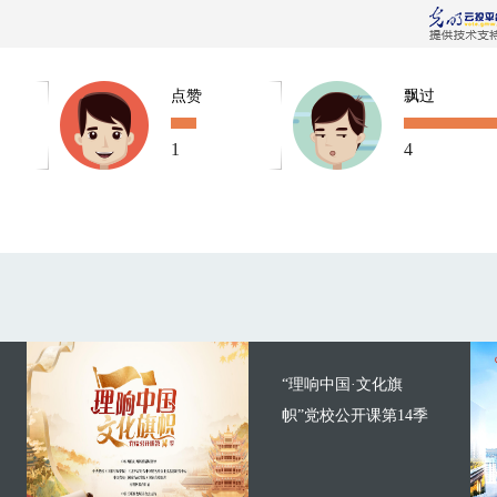
点赞
飘过
1
4
“理响中国·文化旗
帜”党校公开课第14季