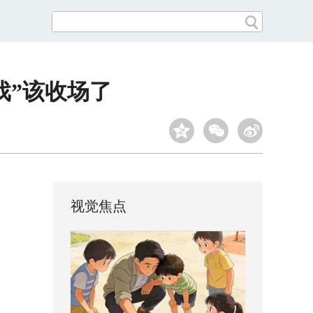
戏”该收场了
视觉焦点