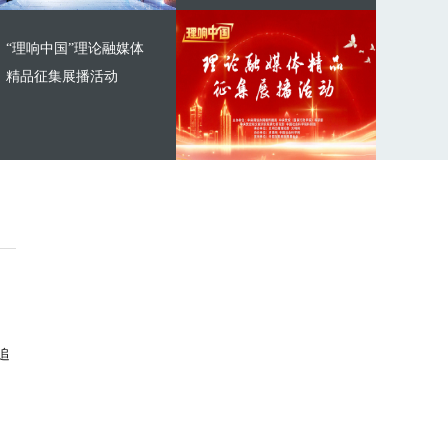
“理响中国”理论融媒体
精品征集展播活动
追