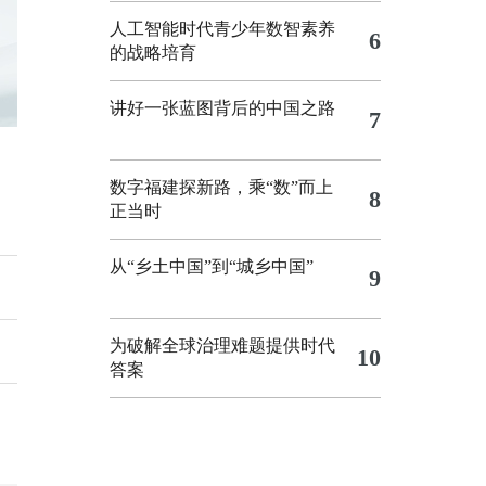
人工智能时代青少年数智素养
6
的战略培育
讲好一张蓝图背后的中国之路
7
数字福建探新路，乘“数”而上
8
正当时
从“乡土中国”到“城乡中国”
9
为破解全球治理难题提供时代
10
答案