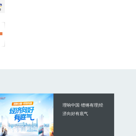
理响中国·铿锵有理|经
济向好有底气