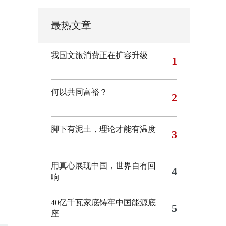
最热文章
我国文旅消费正在扩容升级
1
何以共同富裕？
2
脚下有泥土，理论才能有温度
3
用真心展现中国，世界自有回
4
响
40亿千瓦家底铸牢中国能源底
5
座