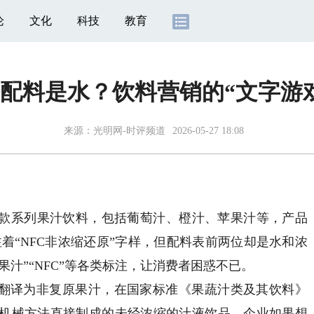
论
文化
科技
教育
配料是水？饮料营销的“文字游
来源：
光明网-时评频道
2026-05-27 18:08
款系列果汁饮料，包括葡萄汁、橙汁、苹果汁等，产品
注着“NFC非浓缩还原”字样，但配料表前两位却是水和浓
果汁”“NFC”等各类标注，让消费者困惑不已。
e）中文通常翻译为非复原果汁，在国家标准《果蔬汁类及其饮料》
机械方法直接制成的未经浓缩的汁液饮品。企业如果想