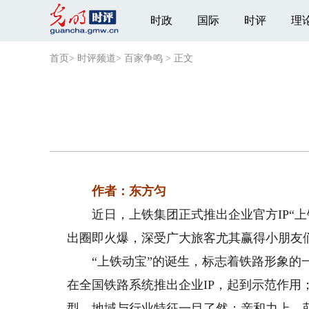
时政
国际
时评
理
首页
>
时评频道
>
百家争鸣
>
正文
作者：东方匀
近日，上铁集团正式推出企业官方IP“上
出圈即火爆，深受广大旅客尤其赢得小朋友
“上铁动宝”的诞生，标志着铁路形象的一
在全国铁路系统推出企业IP，起到示范作用；
型，地域与行业特征一目了然；亲和力上，