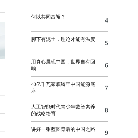
何以共同富裕？
4
脚下有泥土，理论才能有温度
5
用真心展现中国，世界自有回
6
响
40亿千瓦家底铸牢中国能源底
7
座
人工智能时代青少年数智素养
8
的战略培育
讲好一张蓝图背后的中国之路
9