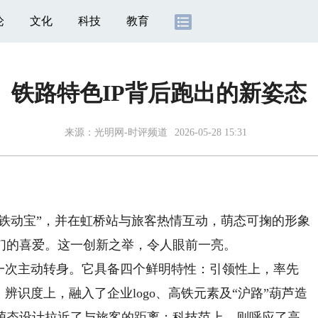
论
文化
科技
教育
铁路特色IP背后跑出的新姿态
来源：
光明网-时评频道
2026-05-28 15:31
铁动宝”，并在虹桥站与旅客热情互动，萌态可掬的形象
们的喜爱。这一创新之举，令人眼前一亮。
次主动转身。它具备四个鲜明特性：引领性上，率先
辨识度上，融入了企业logo、高铁元素及“沪路”葫芦造
萌态设计拉近了与旅客的距离；科技范上，则呼应了高