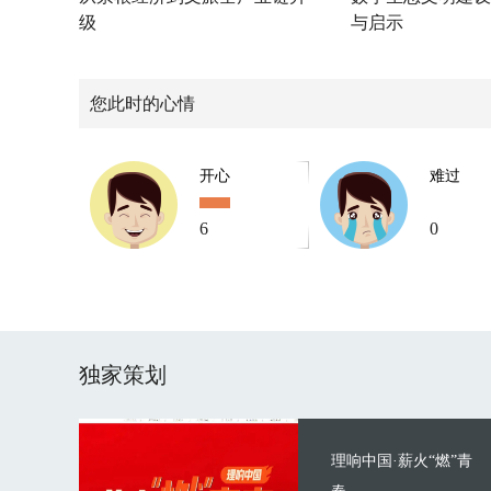
级
与启示
您此时的心情
开心
难过
6
0
独家策划
理响中国·薪火“燃”青