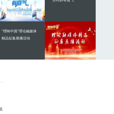
济向好有底气
“理响中国”理论融媒体
精品征集展播活动
追