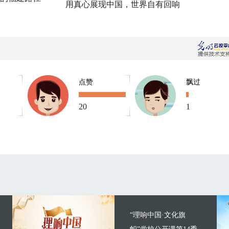
用真心展现中国，世界自有回响
点赞
飘过
20
1
“理响中国·文化旗