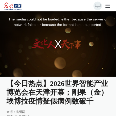
This
is
a
The media could not be loaded, either because the server or
modal
window.
network failed or because the format is not supported.
【今日热点】2026世界智能产业
博览会在天津开幕；刚果（金）
埃博拉疫情疑似病例数破千
来源：光明网