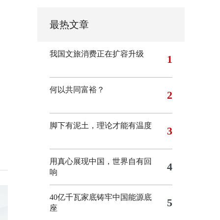
最热文章
我国文旅消费正在扩容升级
1
何以共同富裕？
2
脚下有泥土，理论才能有温度
3
用真心展现中国，世界自有回
4
响
40亿千瓦家底铸牢中国能源底
5
座