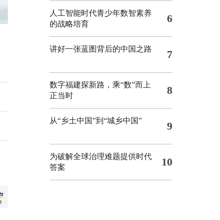
人工智能时代青少年数智素养
6
的战略培育
讲好一张蓝图背后的中国之路
7
数字福建探新路，乘“数”而上
8
正当时
从“乡土中国”到“城乡中国”
9
为破解全球治理难题提供时代
10
答案