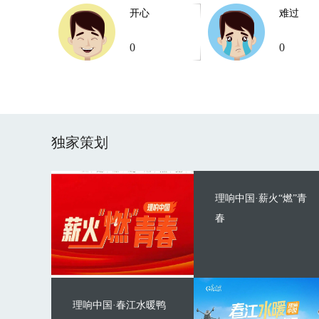
开心
难过
0
0
独家策划
理响中国·薪火“燃”青
春
理响中国·春江水暖鸭