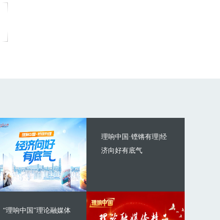
理响中国·铿锵有理|经
济向好有底气
“理响中国”理论融媒体