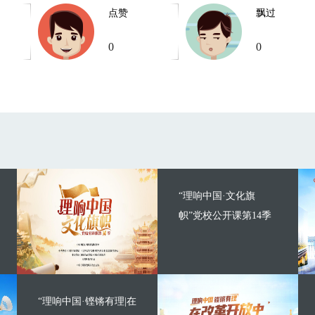
点赞
飘过
0
0
“理响中国·文化旗
帜”党校公开课第14季
“理响中国·铿锵有理|在