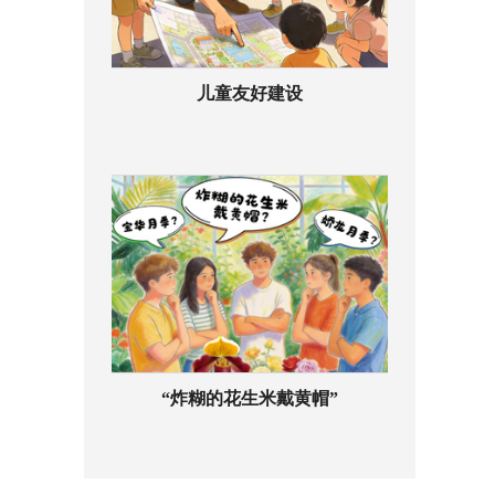
儿童友好建设
“炸糊的花生米戴黄帽”