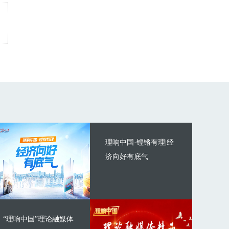
理响中国·铿锵有理|经
济向好有底气
“理响中国”理论融媒体