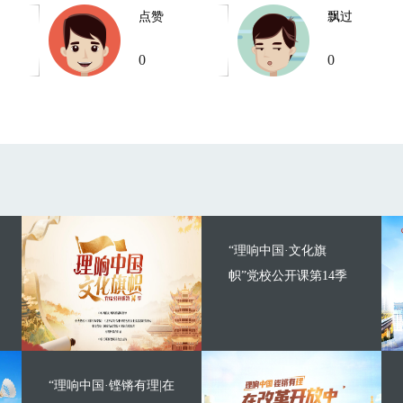
点赞
飘过
0
0
“理响中国·文化旗
帜”党校公开课第14季
“理响中国·铿锵有理|在