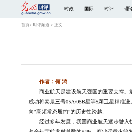
时政
国际
时评
理
首页
>
时评频道
>
正文
作者：何 鸿
商业航天是建设航天强国的重要支撑。近
成功将泰景三号05A/05B星等5颗卫星精
向“高频常态履约”的历史性跨越。
经过多年发展，我国商业航天逐步驶入快车
占全年宇航发射总数的54%，商业运载火箭