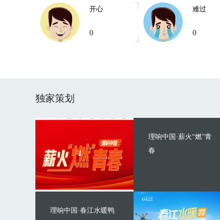
开心
难过
0
0
独家策划
理响中国·薪火“燃”青
春
理响中国·春江水暖鸭