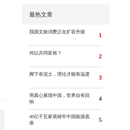
最热文章
我国文旅消费正在扩容升级
1
何以共同富裕？
2
脚下有泥土，理论才能有温度
3
用真心展现中国，世界自有回
4
响
40亿千瓦家底铸牢中国能源底
5
座