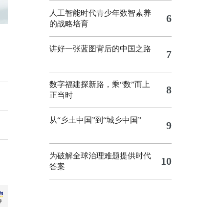
人工智能时代青少年数智素养
6
的战略培育
讲好一张蓝图背后的中国之路
7
数字福建探新路，乘“数”而上
8
正当时
从“乡土中国”到“城乡中国”
9
为破解全球治理难题提供时代
10
答案