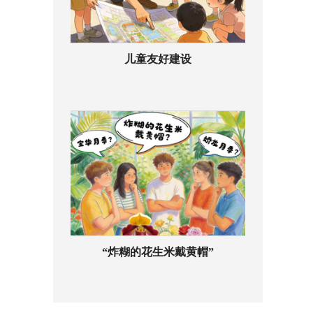
儿童友好建设
“炸糊的花生米戴黄帽”