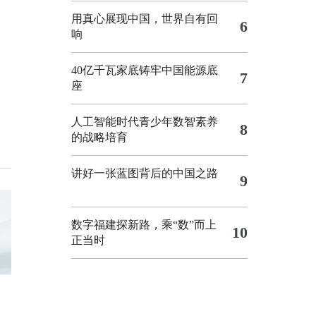
用真心展现中国，世界自有回
6
响
40亿千瓦家底铸牢中国能源底
7
座
人工智能时代青少年数智素养
8
的战略培育
讲好一张蓝图背后的中国之路
9
数字福建探新路，乘“数”而上
10
正当时