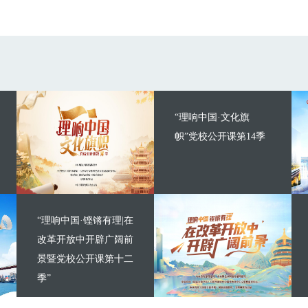
“理响中国·文化旗
帜”党校公开课第14季
“理响中国·铿锵有理|在
改革开放中开辟广阔前
景暨党校公开课第十二
季”