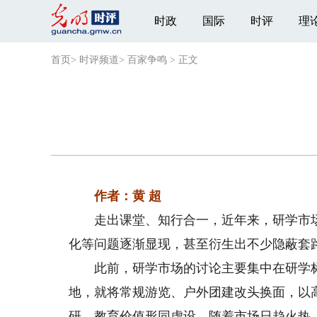
时政
国际
时评
理
首页
>
时评频道
>
百家争鸣
>
正文
作者：黄 超
走出课堂、知行合一，近年来，研学市场
化等问题逐渐显现，甚至衍生出不少隐蔽套
此前，研学市场的讨论主要集中在研学标
地，就将常规游览、户外团建改头换面，以
研，教育价值形同虚设。随着市场日趋火热