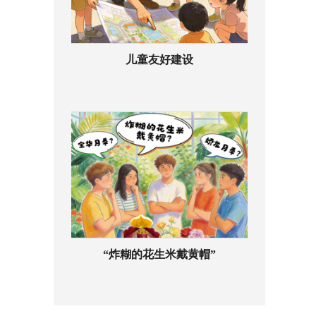
儿童友好建设
“炸糊的花生米戴黄帽”