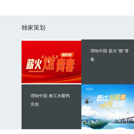
独家策划
理响中国·薪火“燃”青
春
理响中国·春江水暖鸭
先知