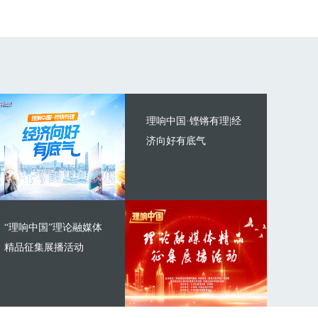
理响中国·铿锵有理|经
济向好有底气
“理响中国”理论融媒体
精品征集展播活动