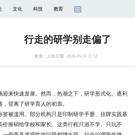
论
文化
科技
教育
行走的研学别走偏了
来源：
人民日报
2026-05-31 21:57
迎来快速发展。然而，热潮之下，研学形式化、逐利
路，背离了研学育人的初衷。
签被滥用。部分机构只是印制研学手册、挂牌实践基
高价推销给学校和家长。这类行程只游不学、只玩不
，一些更具迷惑性的问题相继出现，行业治理面临挑