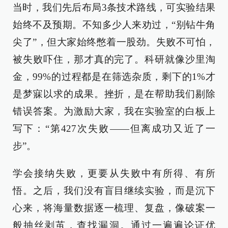
当时，我们先后布局3条技术路线，可实验结果
始终不及预期。不知多少人来劝过，“别钻牛角
尖了”，但大家始终憋着一股劲。失败不可怕，
被失败吓住，那才真的完了。科研就像沙里淘
金，99%的过程都是在筛选杂质，剩下的1%才
是梦寐以求的成果。挫折，是在帮助我们剔除
错误答案。为激励大家，我在实验室的白板上
写下：“第427次失败——但离成功又近了一
步”。
学会接纳失败，更要从失败中有所得、有所
悟。之后，我们没有盲目继续实验，而是沉下
心来，将海量数据逐一梳理、复盘，像破案一
般抽丝剥茧，查找漏洞。通过一遍遍论证优