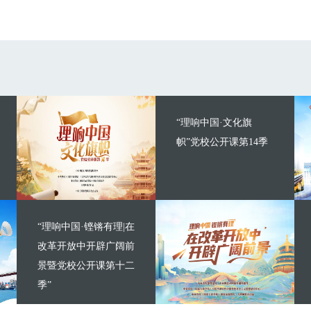
“理响中国·文化旗
帜”党校公开课第14季
“理响中国·铿锵有理|在
改革开放中开辟广阔前
景暨党校公开课第十二
季”