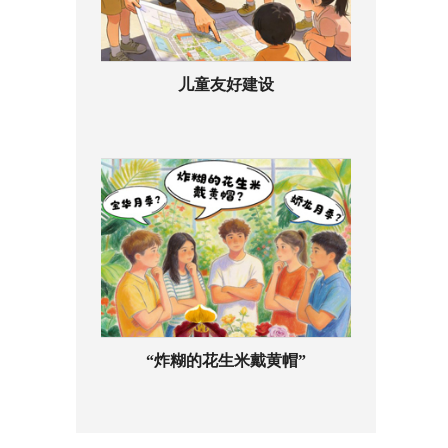
儿童友好建设
“炸糊的花生米戴黄帽”