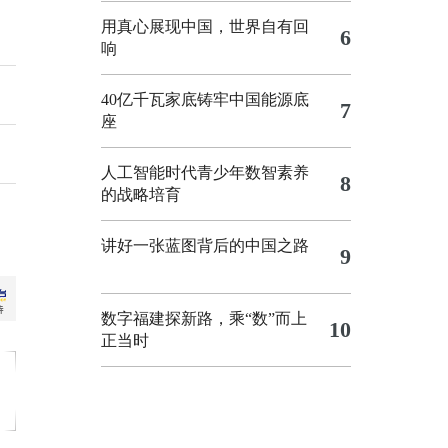
用真心展现中国，世界自有回
6
响
40亿千瓦家底铸牢中国能源底
7
座
人工智能时代青少年数智素养
8
的战略培育
讲好一张蓝图背后的中国之路
9
数字福建探新路，乘“数”而上
10
正当时