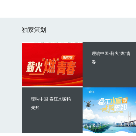
独家策划
理响中国·薪火“燃”青
春
理响中国·春江水暖鸭
先知