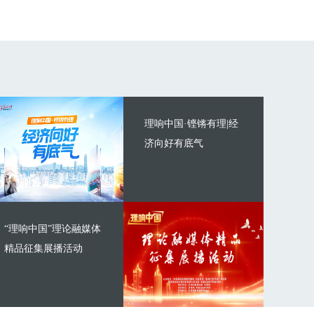
理响中国·铿锵有理|经
济向好有底气
“理响中国”理论融媒体
精品征集展播活动