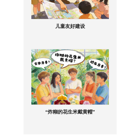
儿童友好建设
“炸糊的花生米戴黄帽”