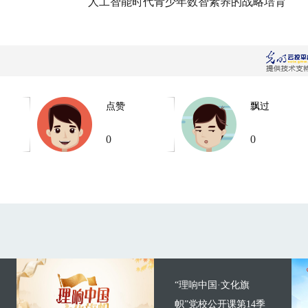
人工智能时代青少年数智素养的战略培育
点赞
飘过
0
0
“理响中国·文化旗
帜”党校公开课第14季