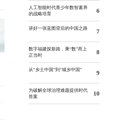
人工智能时代青少年数智素养
6
的战略培育
讲好一张蓝图背后的中国之路
7
数字福建探新路，乘“数”而上
8
正当时
从“乡土中国”到“城乡中国”
9
为破解全球治理难题提供时代
10
答案