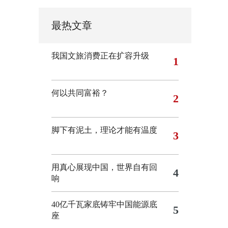
最热文章
我国文旅消费正在扩容升级
1
何以共同富裕？
2
脚下有泥土，理论才能有温度
3
用真心展现中国，世界自有回
4
响
40亿千瓦家底铸牢中国能源底
5
座