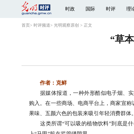
时政
国际
时评
理
首页
>
时评频道
>
光明观察原创
>
正文
“草
作者：克鲜
据媒体报道，一种外形酷似电子烟、实则
购入。在一些商场、电商平台上，商家宣称该
果味、五颜六色的包装来吸引年轻消费群体
这类所谓“可以吸的植物饮料”到底是什么
上“马甲”躲在监管缝隙里。