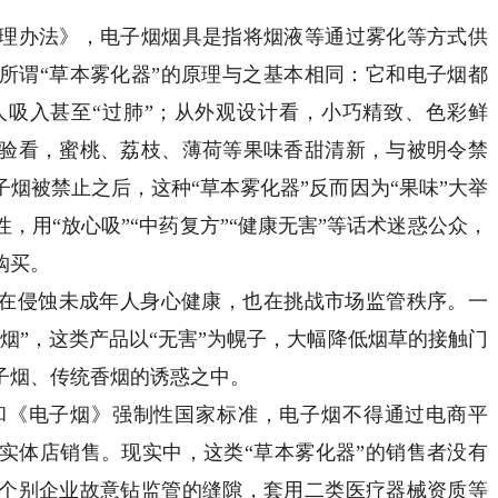
管理办法》，电子烟烟具是指将烟液等通过雾化等方式供
所谓“草本雾化器”的原理与之基本相同：它和电子烟都
吸入甚至“过肺”；从外观设计看，小巧精致、色彩鲜
验看，蜜桃、荔枝、薄荷等果味香甜清新，与被明令禁
烟被禁止之后，这种“草本雾化器”反而因为“果味”大举
，用“放心吸”“中药复方”“健康无害”等话术迷惑公众，
购买。
在侵蚀未成年人身心健康，也在挑战市场监管秩序。一
烟”，这类产品以“无害”为幌子，大幅降低烟草的接触门
子烟、传统香烟的诱惑之中。
《电子烟》强制性国家标准，电子烟不得通过电商平
实体店销售。现实中，这类“草本雾化器”的销售者没有
个别企业故意钻监管的缝隙，套用二类医疗器械资质等