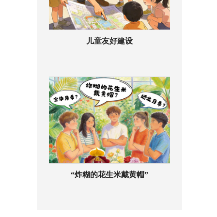
儿童友好建设
“炸糊的花生米戴黄帽”