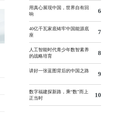
用真心展现中国，世界自有回
6
响
40亿千瓦家底铸牢中国能源底
7
座
人工智能时代青少年数智素养
8
的战略培育
讲好一张蓝图背后的中国之路
9
数字福建探新路，乘“数”而上
10
正当时