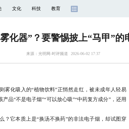
论
文化
科技
教育
本雾化器”？要警惕披上“马甲”的
来源：
光明网-时评频道
2026-06-02 17:37
雾化吸入的“植物饮料”正悄然走红，被未成年人轻易
产品“不是电子烟”“可以放心吸”“中药复方成分”，还用
。
？它本质上是“换汤不换药”的非法电子烟，却试图穿