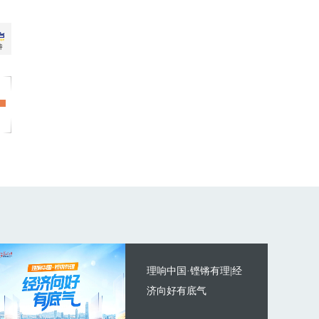
理响中国·铿锵有理|经
济向好有底气