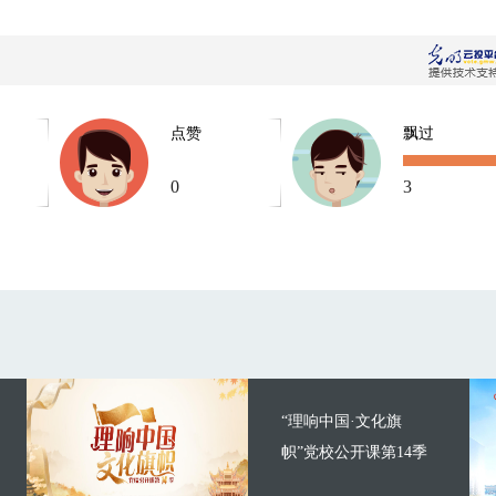
点赞
飘过
0
3
“理响中国·文化旗
帜”党校公开课第14季