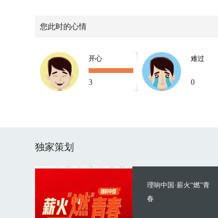
您此时的心情
开心
难过
3
0
独家策划
理响中国·薪火“燃”青
春