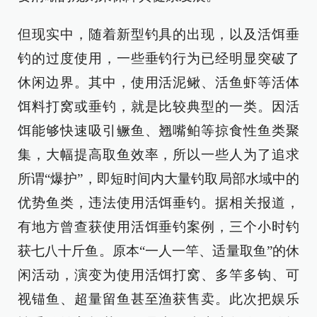
但现实中，随着新型钓具的出现，以及活饵垂
钓的过度使用，一些垂钓行为已经明显突破了
休闲边界。其中，使用活泥鳅、活鱼虾等活体
饵料打窝或垂钓，就是比较典型的一类。因活
饵能够快速吸引鳜鱼、翘嘴鲌等掠食性鱼类聚
集，大幅提高取鱼效率，所以一些人为了追求
所谓“爆护”，即短时间内大量钓取局部水域中的
优势鱼类，违法使用活饵垂钓。据相关报道，
有地方曾查获使用活饵垂钓案例，三个小时钓
获七八十斤鱼。原本“一人一竿、适量取鱼”的休
闲活动，演变为使用活饵打窝、多竿多钩、可
视锚鱼、超量留鱼甚至渔获售卖。此次把娱乐