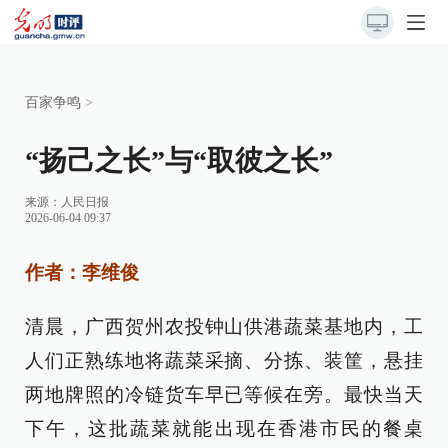
百家争鸣
>
“扬己之长”与“取彼之长”
来源：
人民日报
2026-06-04 09:37
作者：
李维俊
清晨，广西贺州农投钟山供港蔬菜基地内，工
人们正熟练地将蔬菜采摘、分拣、装筐，悬挂
两地牌照的冷链货车早已等候在旁。最快当天
下午，这批蔬菜就能出现在香港市民的餐桌