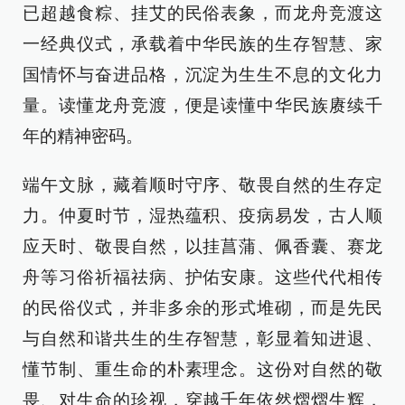
已超越食粽、挂艾的民俗表象，而龙舟竞渡这
一经典仪式，承载着中华民族的生存智慧、家
国情怀与奋进品格，沉淀为生生不息的文化力
量。读懂龙舟竞渡，便是读懂中华民族赓续千
年的精神密码。
端午文脉，藏着顺时守序、敬畏自然的生存定
力。仲夏时节，湿热蕴积、疫病易发，古人顺
应天时、敬畏自然，以挂菖蒲、佩香囊、赛龙
舟等习俗祈福祛病、护佑安康。这些代代相传
的民俗仪式，并非多余的形式堆砌，而是先民
与自然和谐共生的生存智慧，彰显着知进退、
懂节制、重生命的朴素理念。这份对自然的敬
畏、对生命的珍视，穿越千年依然熠熠生辉，