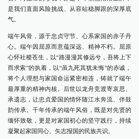
是我们直面风险挑战、从容站稳脚跟的深厚底
气。
端午风骨，源于忠贞守节、心系家国的赤子丹
心。端午因屈原而意蕴深远、精神不朽。屈原
心怀社稷苍生，以“路漫漫其修远兮，吾将上下
而求索”的执着，以“虽九死其犹未悔”的赤诚，
将个人理想与家国命运紧密相连，铸就了端午
最厚重的精神内核。后世以龙舟竞渡寄哀思、
承遗志，让忠贞爱国的情怀随江水奔流、伴鼓
韵传承。千年传承的端午风俗，既是对先贤的
缅怀致敬，更是对家国初心的坚守践行，持续
凝聚起家国同心、矢志报国的民族共识。