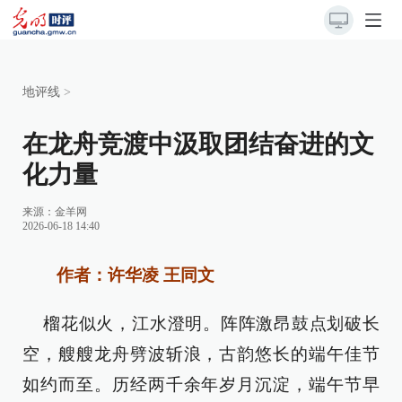
地评线
>
在龙舟竞渡中汲取团结奋进的文
化力量
来源：
金羊网
2026-06-18 14:40
作者：许华凌 王同文
榴花似火，江水澄明。阵阵激昂鼓点划破长
空，艘艘龙舟劈波斩浪，古韵悠长的端午佳节
如约而至。历经两千余年岁月沉淀，端午节早