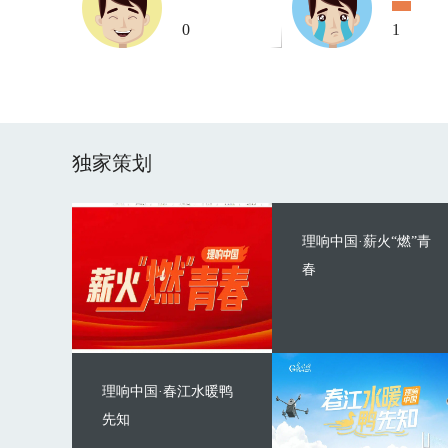
0
1
独家策划
理响中国·薪火“燃”青
春
理响中国·春江水暖鸭
先知