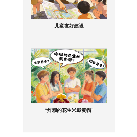
儿童友好建设
“炸糊的花生米戴黄帽”