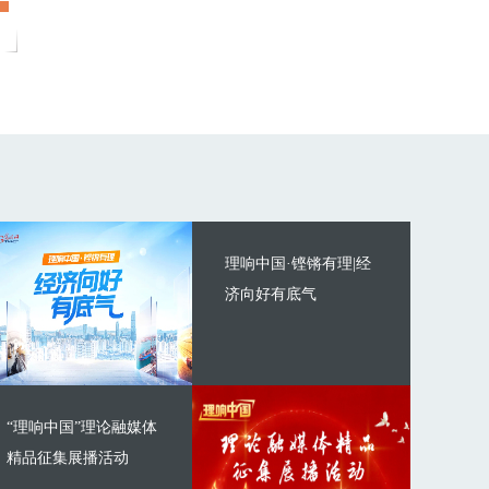
理响中国·铿锵有理|经
济向好有底气
“理响中国”理论融媒体
精品征集展播活动