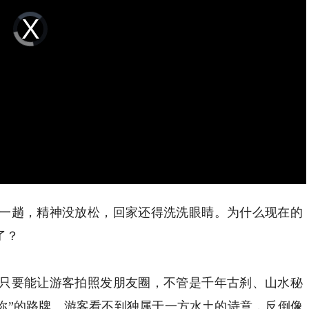
Video
Player
is
loading.
趟，精神没放松，回家还得洗洗眼睛。为什么现在的
了？
要能让游客拍照发朋友圈，不管是千年古刹、山水秘
想你”的路牌。游客看不到独属于一方水土的诗意，反倒像