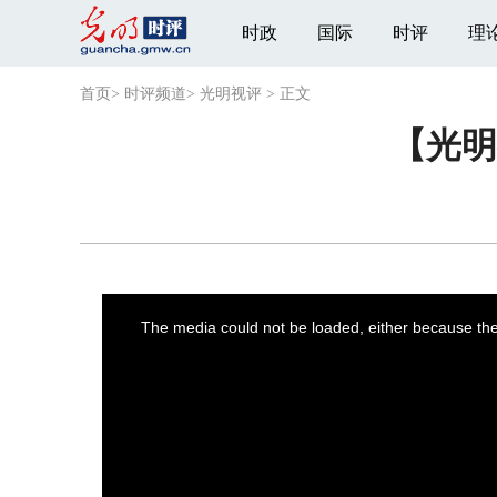
时政
国际
时评
理
首页
>
时评频道
>
光明视评
>
正文
【光明
This
is
a
The media could not be loaded, either because the 
modal
window.