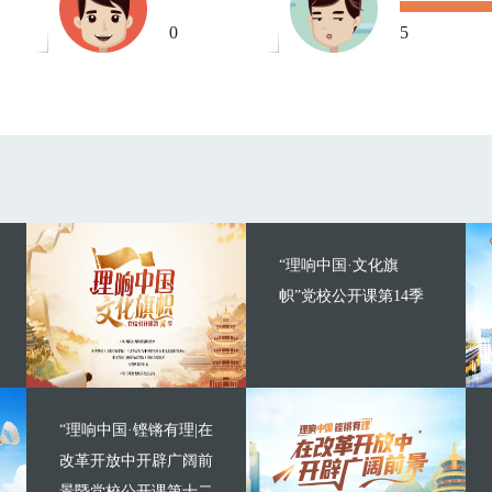
0
5
“理响中国·文化旗
帜”党校公开课第14季
“理响中国·铿锵有理|在
改革开放中开辟广阔前
景暨党校公开课第十二