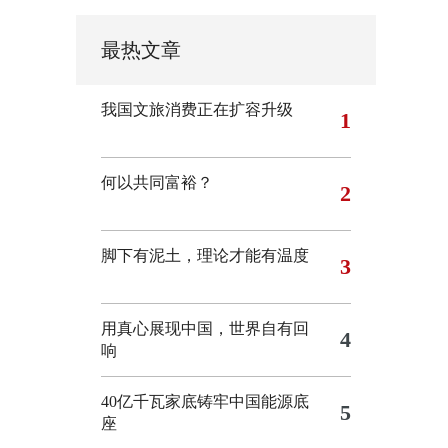
最热文章
我国文旅消费正在扩容升级
1
何以共同富裕？
2
脚下有泥土，理论才能有温度
3
用真心展现中国，世界自有回
4
响
40亿千瓦家底铸牢中国能源底
5
座