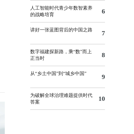
人工智能时代青少年数智素养
6
的战略培育
讲好一张蓝图背后的中国之路
7
数字福建探新路，乘“数”而上
8
正当时
从“乡土中国”到“城乡中国”
9
为破解全球治理难题提供时代
10
答案