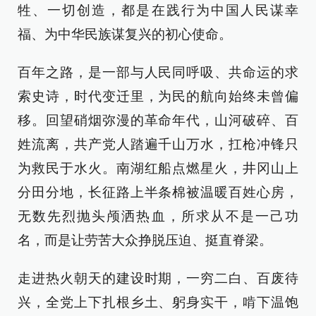
牲、一切创造，都是在践行为中国人民谋幸
福、为中华民族谋复兴的初心使命。
百年之路，是一部与人民同呼吸、共命运的求
索史诗，时代变迁里，为民的航向始终未曾偏
移。回望硝烟弥漫的革命年代，山河破碎、百
姓流离，共产党人踏遍千山万水，扛枪冲锋只
为救民于水火。南湖红船点燃星火，井冈山上
分田分地，长征路上半条棉被温暖百姓心房，
无数先烈抛头颅洒热血，所求从不是一己功
名，而是让劳苦大众挣脱压迫、挺直脊梁。
走进热火朝天的建设时期，一穷二白、百废待
兴，全党上下扎根乡土、躬身实干，啃下温饱