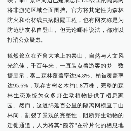
映，泰山景区周边已建成总长135公里的隔离网
将非游览区域全面围挡。官方将其定性为森林
防火和松材线虫病阻隔工程，也有网友称是为
防范驴友私自登山。但无论哪种说法，都难以
打消公众疑虑。
巍然耸立在齐鲁大地上的泰山，自然与人文风
光绝佳，千百年来，一直装点着游客的梦。数
据显示，泰山森林覆盖率达94.8%、植被覆盖率
达95.6%，现存古树名木约1.8万株，完整的森
林生态系统为众多野生动植物提供了栖息家
园。然而，这道绵延百公里的隔离网横亘于山
林间，割裂了景观的完整性，阻断野生动物的
迁徙通道，人为将其“圈养”在碎片化的栖息地