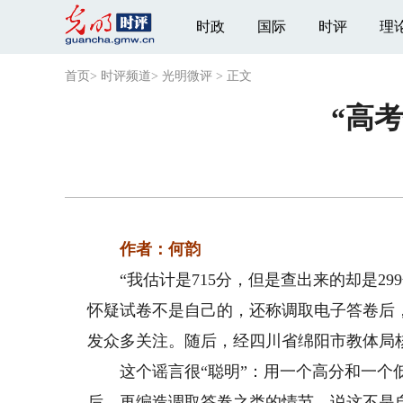
时政
国际
时评
理
首页
>
时评频道
>
光明微评
>
正文
“高考
作者：何韵
“我估计是715分，但是查出来的却是29
怀疑试卷不是自己的，还称调取电子答卷后
发众多关注。随后，经四川省绵阳市教体局
这个谣言很“聪明”：用一个高分和一个低
后，再编造调取答卷之类的情节，说这不是