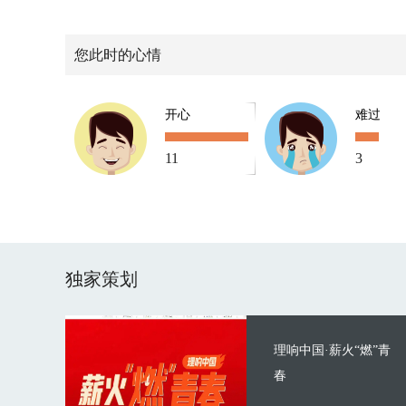
您此时的心情
开心
难过
11
3
独家策划
理响中国·薪火“燃”青
春