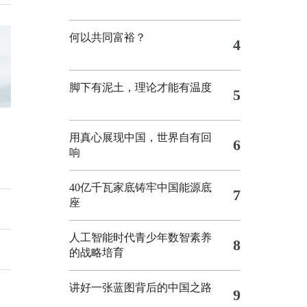
何以共同富裕？
4
脚下有泥土，理论才能有温度
5
用真心展现中国，世界自有回
6
响
40亿千瓦家底铸牢中国能源底
7
座
人工智能时代青少年数智素养
8
的战略培育
讲好一张蓝图背后的中国之路
9