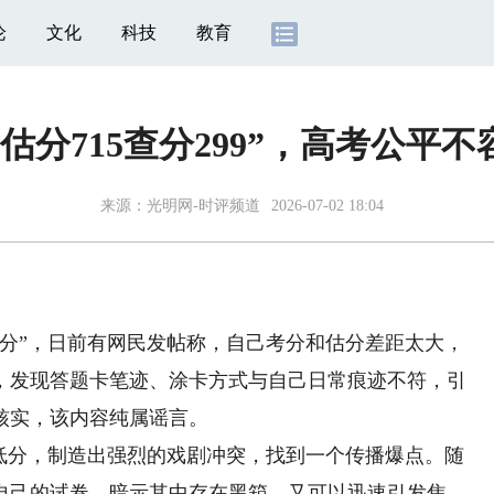
论
文化
科技
教育
估分715查分299”，高考公平
来源：
光明网-时评频道
2026-07-02 18:04
9分”，日前有网民发帖称，自己考分和估分差距太大，
，发现答题卡笔迹、涂卡方式与自己日常痕迹不符，引
核实，该内容纯属谣言。
分，制造出强烈的戏剧冲突，找到一个传播爆点。随
自己的试卷，暗示其中存在黑箱，又可以迅速引发焦