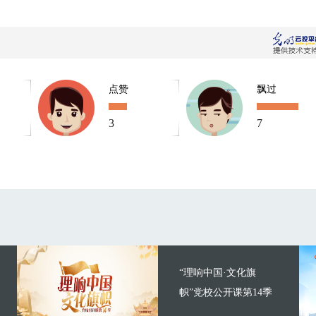
点赞
飘过
3
7
“理响中国·文化旗
帜”党校公开课第14季