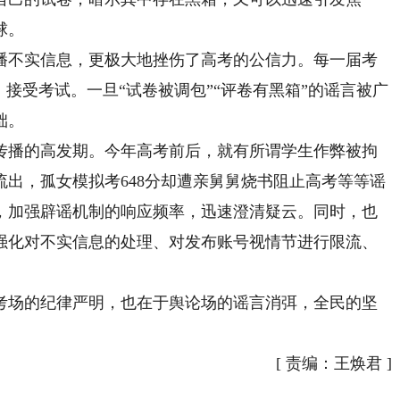
球。
不实信息，更极大地挫伤了高考的公信力。每一届考
、接受考试。一旦“试卷被调包”“评卷有黑箱”的谣言被广
础。
播的高发期。今年高考前后，就有所谓学生作弊被拘
流出，孤女模拟考648分却遭亲舅舅烧书阻止高考等等谣
，加强辟谣机制的响应频率，迅速澄清疑云。同时，也
强化对不实信息的处理、对发布账号视情节进行限流、
。
场的纪律严明，也在于舆论场的谣言消弭，全民的坚
[
责编：王焕君
]